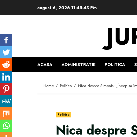
Skip
august 6, 2026
11:45:44 PM
to
content
JU
ACASA
ADMINISTRATIE
POLITICA
Home
Politica
Nica despre Simonis: „Încep sa îmi 
Politica
Nica despre S