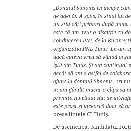
„
Domnul Simonis își începe cam
de adevăr. A spus, în stilul lui d
nu știu câți primari după mine. 
este că am avut o discuție cu d
conducerea PNL de la București 
organizația PNL Timiș. Le-am sp
dacă cineva vrea să vândă organ
iștii din Timiș. Și am continua
decât să am o astfel de colabora
ajuns la domnul Simonis, ori nu
m-am gândit măcar o clipă să me
privința nivelului său de intel
este prost și încearcă doar să 
președintele CJ Timiș.
De asemenea, candidatul Forța 