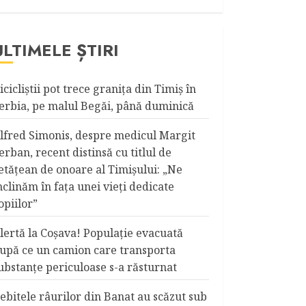
ULTIMELE ȘTIRI
icicliştii pot trece graniţa din Timiş în
erbia, pe malul Begăi, până duminică
lfred Simonis, despre medicul Margit
erban, recent distinsă cu titlul de
etățean de onoare al Timişului: „Ne
nclinăm în fața unei vieți dedicate
opiilor”
lertă la Coşava! Populaţie evacuată
upă ce un camion care transporta
ubstanţe periculoase s-a răsturnat
ebitele râurilor din Banat au scăzut sub