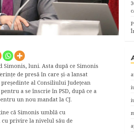
3
c
P
Î
ed Simonis, luni. Asta după ce Simonis
erințe de presă în care și-a lansat
a
 președinte al Consiliului Județean
i
t pentru a se înscrie în PSD, după ce a
 pentru un nou mandat la CJ.
i
sține că Simonis umblă cu
m
 cu privire la nivelul său de
a