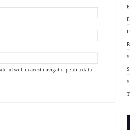
E
E
P
R
S
S
site-ul web în acest navigator pentru data
S
T