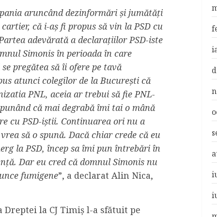
m
pania aruncând dezinformări și jumătăți
e cartier, că i-aș fi propus să vin la PSD cu
f
Partea adevărată a declarațiilor PSD-iste
i
omnul Simonis în perioada în care
se pregătea să îi ofere pe tavă
d
us atunci colegilor de la București că
n
izatia PNL, aceia ar trebui să fie PNL-
t spunând că mai degrabă îmi tai o mână
o
re cu PSD-iștii. Continuarea ori nu a
s
 vrea să o spună. Dacă chiar crede că eu
rg la PSD, încep sa îmi pun întrebări în
a
igență. Dar eu cred că domnul Simonis nu
i
arunce fumigene
”, a declarat Alin Nica,
i
Dreptei la CJ Timiș l-a sfătuit pe
m