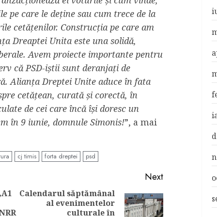
ranzacționează el voturile și cum vinde,
i
e pe care le deține sau cum trece de la
rile cetățenilor. Construcția pe care am
m
nța Dreaptei Unita este una solidă,
a
 liberale. Avem proiecte importante pentru
erv că PSD-iștii sunt deranjați de
m
ră. Alianța Dreptei Unite aduce în fata
f
spre cetățean, curată și corectă, în
culate de cei care încă își doresc un
i
m în 9 iunie, domnule Simonis!
”, a mai
d
n
tura
cj timis
forta dreptei
psd
Next
o
„A1
Calendarul săptămânal
s
al evenimentelor
Previous
Next
PNRR
culturale în