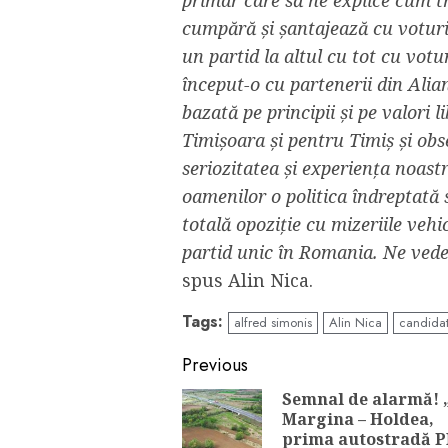
primar care să ne explice cum t
cumpără și șantajează cu voturil
un partid la altul cu tot cu votu
început-o cu partenerii din Alia
bazată pe principii și pe valori
Timișoara și pentru Timiș și obs
seriozitatea și experiența noast
oamenilor o politica îndreptată 
totală opoziție cu mizeriile vehi
partid unic în Romania. Ne vede
spus Alin Nica.
Tags:
alfred simonis
Alin Nica
candida
Continue
Previous
Reading
Semnal de alarmă! 
Margina – Holdea,
prima autostradă 