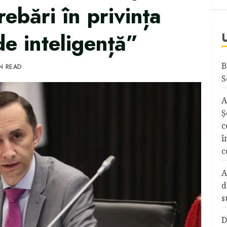
rebări în privința
de inteligență”
B
IN READ
S
A
Ş
c
î
c
A
d
s
D