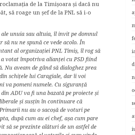
Proclamația de la Timișoara și dacă nu
ăt, să roage un șef de la PNL să i-o
a
m
 ale unuia sau altuia, îl invit pe domnul
f
ar să nu ne spună ce vede acolo. În
tant al organizației PNL Timiș, îl rog să
i
 votat împotriva alianței cu PSD fiind
d
lă. Nu aveam de gând să dialoghez prea
n schițele lui Caragiale, dar îi voi
n
îmi va pomeni numele. Cu siguranță
o
 din ADU va fi una bazată pe proiecte și
liberale și susțin în continuare că
s
Primarii nu au o sacoșă de voturi pe
a
apta, după cum au ei chef, așa cum pare
t să se prezinte alături de un astfel de
i