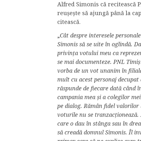
Alfred Simonis că recitească 
reușește să ajungă până la cap
citească.
„
Cât despre interesele personale
Simonis să se uite în oglindă. D
privința votului meu ca reprezen
se mai documenteze. PNL Timiș a
vorba de un vot unanim în filia
mult cu acest personaj decupat di
răspunde de fiecare dată când 
campania mea și a colegilor mei
pe dialog. Rămân fidel valorilor 
voturile nu se tranzacționează. 
care o dau în stânga sau în dre
să creadă domnul Simonis. Îl invi