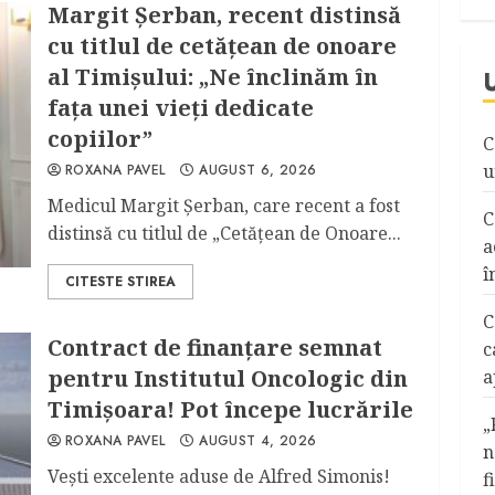
Margit Şerban, recent distinsă
cu titlul de cetățean de onoare
al Timişului: „Ne înclinăm în
fața unei vieți dedicate
copiilor”
C
u
ROXANA PAVEL
AUGUST 6, 2026
Medicul Margit Şerban, care recent a fost
C
distinsă cu titlul de „Cetățean de Onoare...
a
î
CITESTE STIREA
C
Contract de finanţare semnat
c
pentru Institutul Oncologic din
a
Timişoara! Pot începe lucrările
„
ROXANA PAVEL
AUGUST 4, 2026
n
Veşti excelente aduse de Alfred Simonis!
f