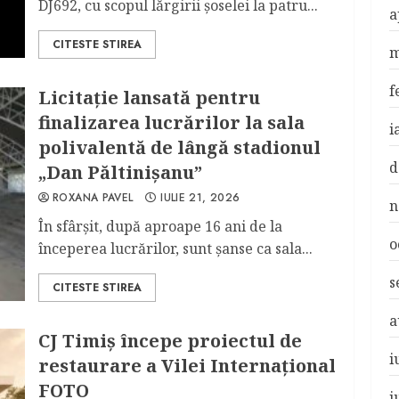
DJ692, cu scopul lărgirii şoselei la patru...
a
CITESTE STIREA
m
f
Licitaţie lansată pentru
finalizarea lucrărilor la sala
i
polivalentă de lângă stadionul
d
„Dan Păltinişanu”
ROXANA PAVEL
IULIE 21, 2026
n
În sfârşit, după aproape 16 ani de la
o
începerea lucrărilor, sunt şanse ca sala...
s
CITESTE STIREA
a
CJ Timiş începe proiectul de
i
restaurare a Vilei Internaţional
FOTO
i