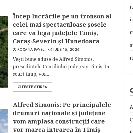
i
Încep lucrările pe un tronson al
i
celei mai spectaculoase şosele
care va lega judeţele Timiş,
m
Caraş-Severin şi Hunedoara
a
ROXANA PAVEL
IULIE 15, 2026
m
Veşti bune aduse de Alfred Simonis,
preşedintele Consiliului Judeţean Timiş. În
scurt timp, vor...
CITESTE STIREA
Alfred Simonis: Pe principalele
A
drumuri naționale și județene
C
vom amplasa construcții care
vor marca intrarea în Timiș
E