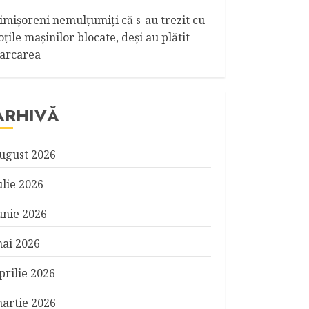
imişoreni nemulţumiţi că s-au trezit cu
oţile maşinilor blocate, deşi au plătit
arcarea
ARHIVĂ
ugust 2026
ulie 2026
unie 2026
ai 2026
prilie 2026
artie 2026