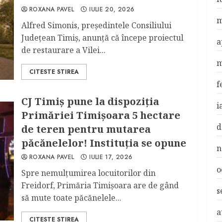
ROXANA PAVEL
IULIE 20, 2026
m
Alfred Simonis, preşedintele Consiliului
Judeţean Timiş, anunţă că începe proiectul
a
de restaurare a Vilei...
m
CITESTE STIREA
f
CJ Timiş pune la dispoziția
i
Primăriei Timișoara 5 hectare
d
de teren pentru mutarea
păcănelelor! Instituţia se opune
n
ROXANA PAVEL
IULIE 17, 2026
o
Spre nemulţumirea locuitorilor din
Freidorf, Primăria Timişoara are de gând
s
să mute toate păcănelele...
a
CITESTE STIREA