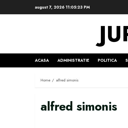
Skip
august 7, 2026
11:05:24 PM
to
content
JU
ACASA
ADMINISTRATIE
POLITICA
Home
alfred simonis
alfred simonis