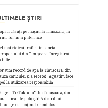
ULTIMELE ȘTIRI
opaci căzuţi pe maşini la Timişoara, în
rma furtunii puternice
el mai ridicat trafic din istoria
eroportului din Timişoara, înregistrat
n iulie
onsum record de apă la Timişoara, din
auza caniculei şi a secetei! Aquatim face
pel la utilizarea responsabilă
Regele TikTok-ului” din Timişoara, din
ou ridicat de poliţişti! A distribuit
ilmuleţe cu conţinut scandalos