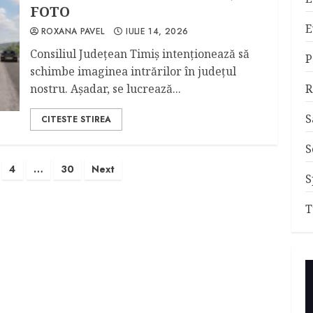
FOTO
E
ROXANA PAVEL
IULIE 14, 2026
Consiliul Judeţean Timiş intenţionează să
P
schimbe imaginea intrărilor în judeţul
nostru. Aşadar, se lucrează...
R
S
CITESTE STIREA
S
ie
4
…
30
Next
S
e
T