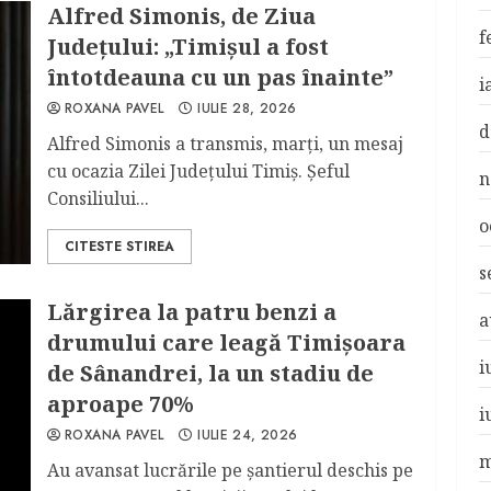
Alfred Simonis, de Ziua
f
Judeţului: „Timișul a fost
întotdeauna cu un pas înainte”
i
ROXANA PAVEL
IULIE 28, 2026
d
Alfred Simonis a transmis, marţi, un mesaj
cu ocazia Zilei Judeţului Timiş. Şeful
n
Consiliului...
o
CITESTE STIREA
s
Lărgirea la patru benzi a
a
drumului care leagă Timișoara
i
de Sânandrei, la un stadiu de
aproape 70%
i
ROXANA PAVEL
IULIE 24, 2026
m
Au avansat lucrările pe şantierul deschis pe