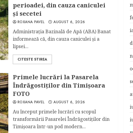
perioadei, din cauza caniculei
m
şi secetei
f
ROXANA PAVEL
AUGUST 6, 2026
i
Administrația Bazinală de Apă (ABA) Banat
informează că, din cauza caniculei şi a
d
lipsei...
n
CITESTE STIREA
o
Primele lucrări la Pasarela
s
Îndrăgostiţilor din Timişoara
FOTO
a
ROXANA PAVEL
AUGUST 6, 2026
i
Au început primele lucrări cu scopul
transformării Pasarelei Îndrăgostiţilor din
i
Timişoara într-un pod modern...
m