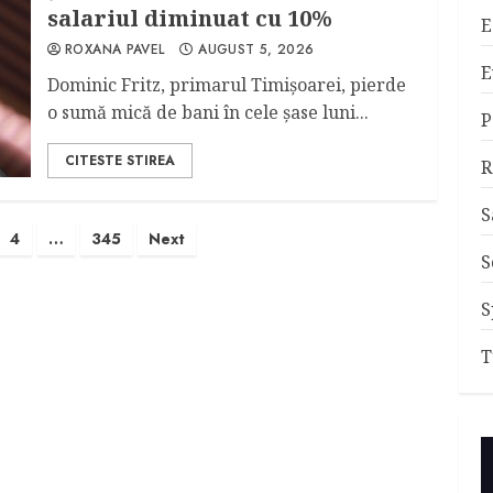
salariul diminuat cu 10%
E
ROXANA PAVEL
AUGUST 5, 2026
E
Dominic Fritz, primarul Timişoarei, pierde
o sumă mică de bani în cele şase luni...
P
CITESTE STIREA
R
S
ie
4
…
345
Next
S
S
T