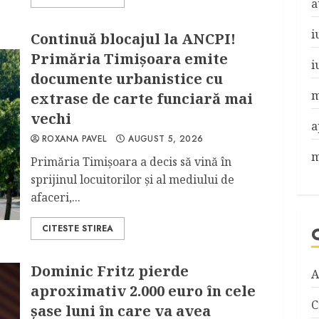
a
i
Continuă blocajul la ANCPI!
Primăria Timişoara emite
i
documente urbanistice cu
m
extrase de carte funciară mai
vechi
a
ROXANA PAVEL
AUGUST 5, 2026
m
Primăria Timişoara a decis să vină în
sprijinul locuitorilor şi al mediului de
afaceri,...
CITESTE STIREA
Dominic Fritz pierde
A
aproximativ 2.000 euro în cele
C
şase luni în care va avea