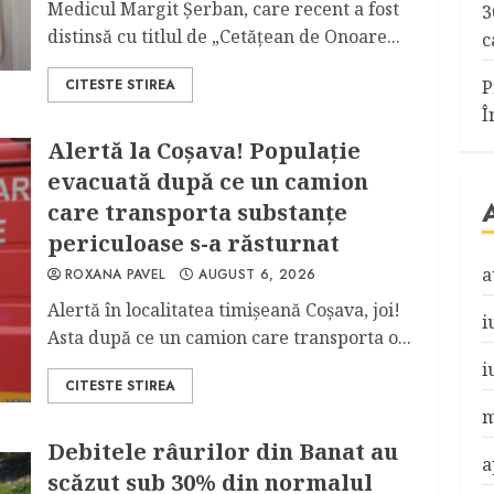
Medicul Margit Şerban, care recent a fost
3
distinsă cu titlul de „Cetățean de Onoare...
c
CITESTE STIREA
P
Î
Alertă la Coşava! Populaţie
evacuată după ce un camion
care transporta substanţe
periculoase s-a răsturnat
a
ROXANA PAVEL
AUGUST 6, 2026
Alertă în localitatea timişeană Coşava, joi!
i
Asta după ce un camion care transporta o...
i
CITESTE STIREA
m
Debitele râurilor din Banat au
a
scăzut sub 30% din normalul