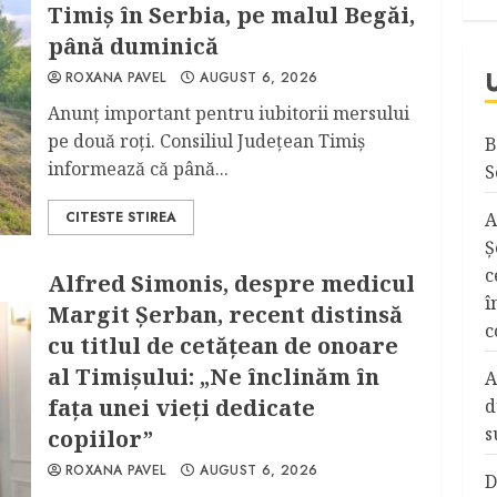
Timiş în Serbia, pe malul Begăi,
până duminică
ROXANA PAVEL
AUGUST 6, 2026
Anunţ important pentru iubitorii mersului
pe două roţi. Consiliul Judeţean Timiş
B
informează că până...
S
CITESTE STIREA
A
Ş
c
Alfred Simonis, despre medicul
î
Margit Şerban, recent distinsă
c
cu titlul de cetățean de onoare
al Timişului: „Ne înclinăm în
A
fața unei vieți dedicate
d
s
copiilor”
ROXANA PAVEL
AUGUST 6, 2026
D