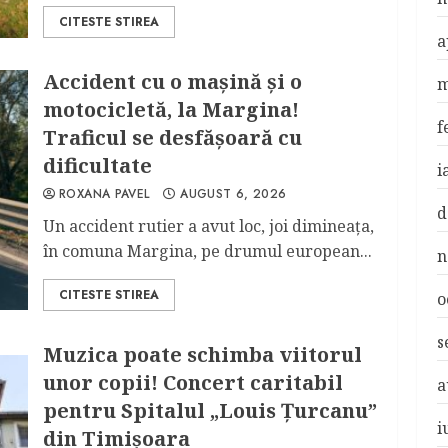
CITESTE STIREA
a
Accident cu o maşină şi o
m
motocicletă, la Margina!
f
Traficul se desfăşoară cu
dificultate
i
ROXANA PAVEL
AUGUST 6, 2026
d
Un accident rutier a avut loc, joi dimineaţa,
în comuna Margina, pe drumul european...
n
CITESTE STIREA
o
s
Muzica poate schimba viitorul
unor copii! Concert caritabil
a
pentru Spitalul „Louis Ţurcanu”
i
din Timişoara