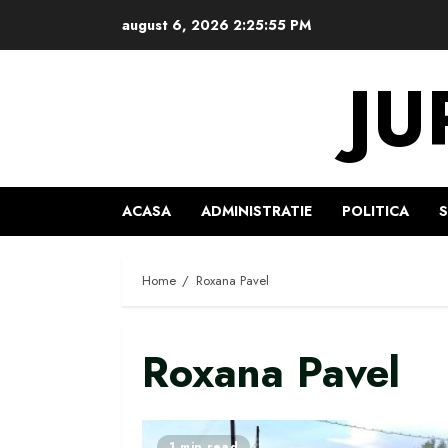
Skip
august 6, 2026
2:25:56 PM
to
content
JU
ACASA
ADMINISTRATIE
POLITICA
Home
Roxana Pavel
Roxana Pavel
1 min read