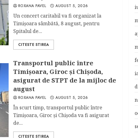
ROXANA PAVEL
AUGUST 5, 2026
i
Un concert caritabil va fi organizat la
m
Timişoara sâmbătă, 8 august, pentru
Spitalul de...
a
CITESTE STIREA
m
f
Transportul public între
Timişoara, Giroc şi Chişoda,
i
asigurat de STPT de la mijloc de
d
august
ROXANA PAVEL
AUGUST 5, 2026
n
În scurt timp, transportul public între
o
Timişoara, Giroc şi Chişoda va fi asigurat
de...
s
CITESTE STIREA