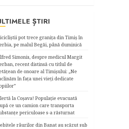
ULTIMELE ȘTIRI
icicliştii pot trece graniţa din Timiş în
erbia, pe malul Begăi, până duminică
lfred Simonis, despre medicul Margit
erban, recent distinsă cu titlul de
etățean de onoare al Timişului: „Ne
nclinăm în fața unei vieți dedicate
opiilor”
lertă la Coşava! Populaţie evacuată
upă ce un camion care transporta
ubstanţe periculoase s-a răsturnat
ebitele râurilor din Banat au scăzut sub