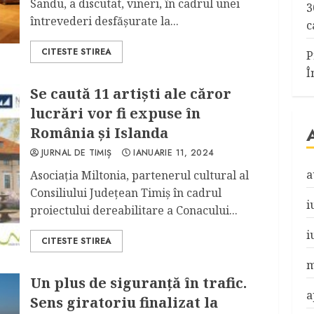
Sandu, a discutat, vineri, în cadrul unei
3
întrevederi desfăşurate la...
c
CITESTE STIREA
P
Î
Se caută 11 artiști ale căror
lucrări vor fi expuse în
România și Islanda
JURNAL DE TIMIȘ
IANUARIE 11, 2024
a
Asociația Miltonia, partenerul cultural al
Consiliului Județean Timiș în cadrul
i
proiectului dereabilitare a Conacului...
i
CITESTE STIREA
m
Un plus de siguranță în trafic.
a
Sens giratoriu finalizat la