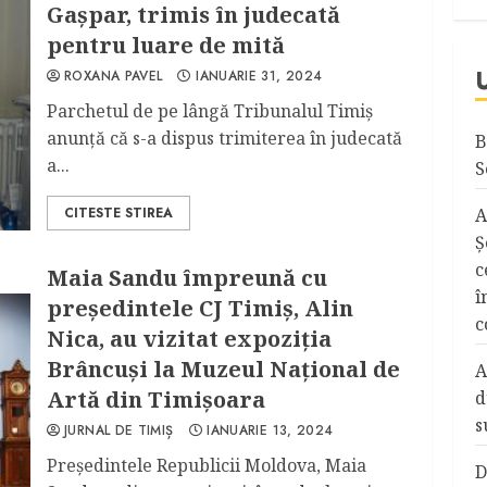
Gașpar, trimis în judecată
pentru luare de mită
ROXANA PAVEL
IANUARIE 31, 2024
Parchetul de pe lângă Tribunalul Timiș
anunță că s-a dispus trimiterea în judecată
B
a...
S
CITESTE STIREA
A
Ş
c
Maia Sandu împreună cu
î
președintele CJ Timiș, Alin
c
Nica, au vizitat expoziția
Brâncuși la Muzeul Național de
A
Artă din Timișoara
d
s
JURNAL DE TIMIȘ
IANUARIE 13, 2024
Preşedintele Republicii Moldova, Maia
D