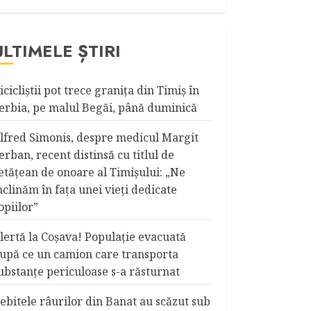
ULTIMELE ȘTIRI
icicliştii pot trece graniţa din Timiş în
erbia, pe malul Begăi, până duminică
lfred Simonis, despre medicul Margit
erban, recent distinsă cu titlul de
etățean de onoare al Timişului: „Ne
nclinăm în fața unei vieți dedicate
opiilor”
lertă la Coşava! Populaţie evacuată
upă ce un camion care transporta
ubstanţe periculoase s-a răsturnat
ebitele râurilor din Banat au scăzut sub