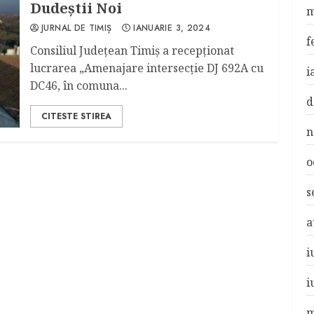
Dudeștii Noi
m
JURNAL DE TIMIȘ
IANUARIE 3, 2024
f
Consiliul Județean Timiș a recepționat
lucrarea „Amenajare intersecție DJ 692A cu
i
DC46, în comuna...
d
CITESTE STIREA
n
o
s
a
i
i
m