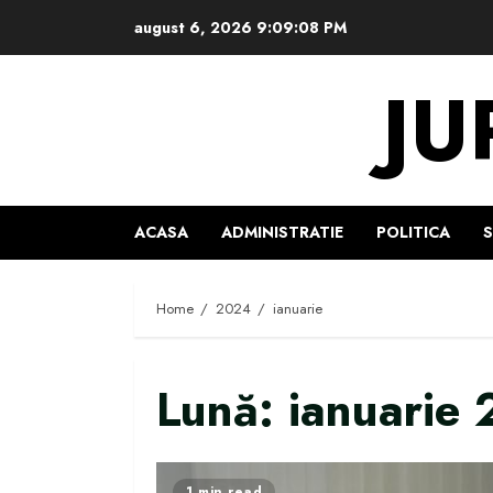
Skip
august 6, 2026
9:09:09 PM
to
content
JU
ACASA
ADMINISTRATIE
POLITICA
Home
2024
ianuarie
Lună:
ianuarie
1 min read