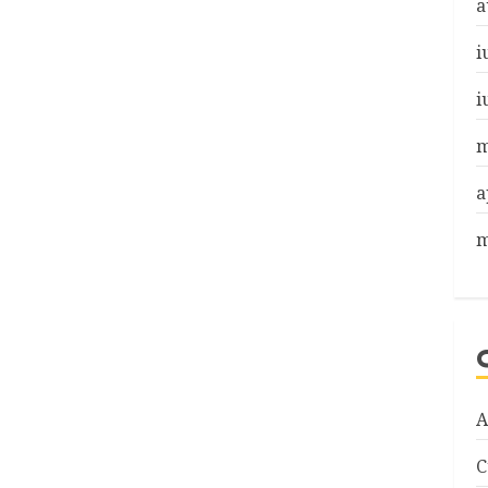
a
i
i
m
a
m
A
C