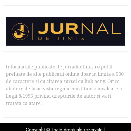
Informatiile publicate de jurnaldetimis.ro pot fi
preluate de alte publicatii online doar in limita a 500
de caractere si cu citarea sursei cu link activ. Orice
abatere de la aceasta regula constituie o incalcare a
Legii 8/1996 privind drepturile de autor si va fi
tratata ca atare.
Copyright © Toate drepturile rezervate |