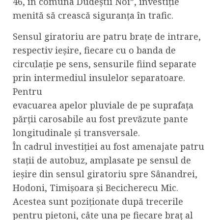
46, în comuna Dudeștii Noi”, investiție
menită să crească siguranța în trafic.
Sensul giratoriu are patru brațe de intrare,
respectiv ieșire, fiecare cu o banda de
circulație pe sens, sensurile fiind separate
prin intermediul insulelor separatoare.
Pentru
evacuarea apelor pluviale de pe suprafața
părții carosabile au fost prevăzute pante
longitudinale și transversale.
În cadrul investiției au fost amenajate patru
stații de autobuz, amplasate pe sensul de
ieșire din sensul giratoriu spre Sânandrei,
Hodoni, Timișoara și Becicherecu Mic.
Acestea sunt poziționate după trecerile
pentru pietoni, câte una pe fiecare braț al