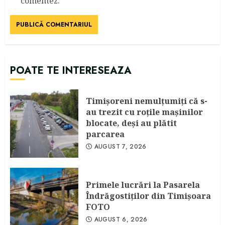
comentez.
POATE TE INTERESEAZA
Timişoreni nemulţumiţi că s-
au trezit cu roţile maşinilor
blocate, deşi au plătit
parcarea
AUGUST 7, 2026
Primele lucrări la Pasarela
Îndrăgostiţilor din Timişoara
FOTO
AUGUST 6, 2026