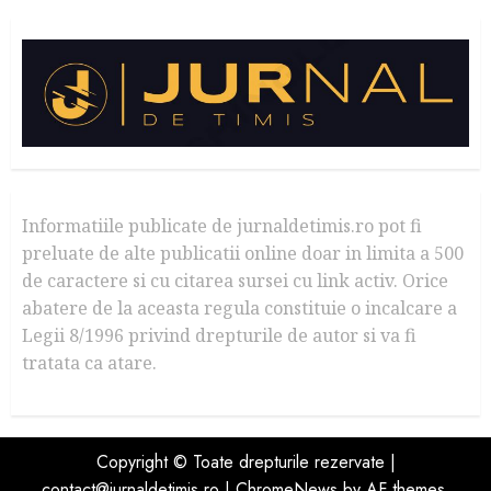
Informatiile publicate de jurnaldetimis.ro pot fi
preluate de alte publicatii online doar in limita a 500
de caractere si cu citarea sursei cu link activ. Orice
abatere de la aceasta regula constituie o incalcare a
Legii 8/1996 privind drepturile de autor si va fi
tratata ca atare.
Copyright © Toate drepturile rezervate |
contact@jurnaldetimis.ro
|
ChromeNews
by AF themes.