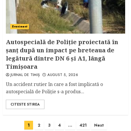
Eveniment
Autospecială de Poliție proiectată în
șanț după un impact pe breteaua de
legătură dintre DN 6 și A1, lângă
Timișoara
JURNAL DE TIMIȘ
AUGUST 5, 2026
Un accident rutier în care a fost implicată o
autospecială de Poliție s-a produs...
CITESTE STIREA
Paginație
1
2
3
4
…
421
Next