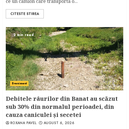
ce un camion care transporta o...
CITESTE STIREA
2 min read
Eveniment
Debitele râurilor din Banat au scăzut
sub 30% din normalul perioadei, din
cauza caniculei şi secetei
ROXANA PAVEL
AUGUST 6, 2026