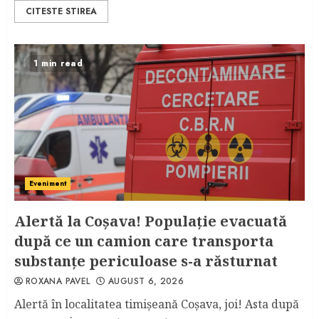
3
AUGUST 6, 2026
CITESTE STIREA
1 min read
Eveniment
Alertă la Coşava! Populaţie evacuată
după ce un camion care transporta
substanţe periculoase s-a răsturnat
ROXANA PAVEL
AUGUST 6, 2026
Alertă în localitatea timişeană Coşava, joi! Asta după