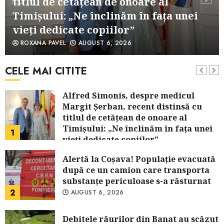
titlul de cetățean de onoare al
desfăşoară cu dificultate
6
AUGUST 6, 2026
Timişului: „Ne înclinăm în fața unei
vieți dedicate copiilor”
Muzica poate schimba viitorul unor
ROXANA PAVEL
AUGUST 6, 2026
copii! Concert caritabil pentru
Spitalul „Louis Ţurcanu” din
Timişoara
CELE MAI CITITE
7
AUGUST 5, 2026
Alfred Simonis, despre medicul
Margit Şerban, recent distinsă cu
titlul de cetățean de onoare al
Timişului: „Ne înclinăm în fața unei
1
vieți dedicate copiilor”
AUGUST 6, 2026
Alertă la Coşava! Populaţie evacuată
după ce un camion care transporta
substanţe periculoase s-a răsturnat
2
AUGUST 6, 2026
Debitele râurilor din Banat au scăzut