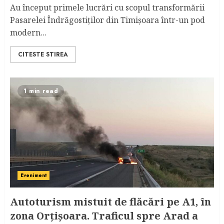
Au început primele lucrări cu scopul transformării
Pasarelei Îndrăgostiţilor din Timişoara într-un pod
modern...
CITESTE STIREA
1 min read
Eveniment
Autoturism mistuit de flăcări pe A1, în
zona Orțișoara. Traficul spre Arad a