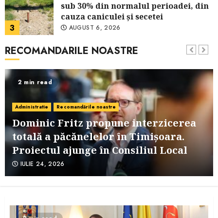
sub 30% din normalul perioadei, din
cauza caniculei şi secetei
3
AUGUST 6, 2026
RECOMANDARILE NOASTRE
Primele lucrări la Pasarela
Îndrăgostiţilor din Timişoara FOTO
AUGUST 6, 2026
2 min read
4
Administratie
Recomandările noastre
Autoturism mistuit de flăcări pe A1,
Dominic Fritz propune interzicerea
în zona Orțișoara. Traficul spre Arad
a fost restricționat
totală a păcănelelor în Timișoara.
5
AUGUST 6, 2026
Proiectul ajunge în Consiliul Local
IULIE 24, 2026
Accident cu o maşină şi o
motocicletă, la Margina! Traficul se
desfăşoară cu dificultate
6
AUGUST 6, 2026