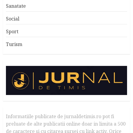
Sanatate
Social
Sport
Turism
Informatiile publicate de jurnaldetimis.ro pot fi
preluate de alte publicatii online doar in limita a 500
de caractere si cu citarea sursei cu link activ. Orice