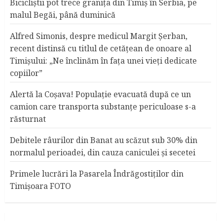
Bicicliştii pot trece graniţa din Timiş în Serbia, pe
malul Begăi, până duminică
Alfred Simonis, despre medicul Margit Şerban,
recent distinsă cu titlul de cetățean de onoare al
Timişului: „Ne înclinăm în fața unei vieți dedicate
copiilor”
Alertă la Coşava! Populaţie evacuată după ce un
camion care transporta substanţe periculoase s-a
răsturnat
Debitele râurilor din Banat au scăzut sub 30% din
normalul perioadei, din cauza caniculei şi secetei
Primele lucrări la Pasarela Îndrăgostiţilor din
Timişoara FOTO