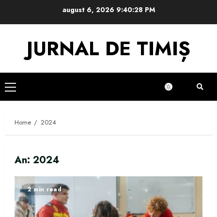
Skip
august 6, 2026
9:40:30 PM
to
content
JURNAL DE TIMIȘ
Primary
Menu
Home
2024
An:
2024
2 min read