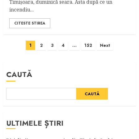
Timișoara, duminică seara. Asta după ce un
incendiu...
CITESTE STIREA
Paginație
1
2
3
4
…
152
Next
articole
CAUTĂ
CAUTĂ
ULTIMELE ȘTIRI