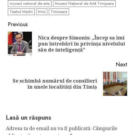
muzeul national de arta
Muzeul Național de Artă Timișoara
Teatrul Merlin
timis
Timisoara
Continue
Previous
Reading
Nica despre Simonis: „Încep sa îmi
Pre
pun întrebări în privința nivelului
pos
său de inteligență”
Next
Se schimbă numărul de consilieri
Next
în unele localități din Timiș
post:
Lasă un răspuns
Adresa ta de email nu va fi publicată.
Câmpurile