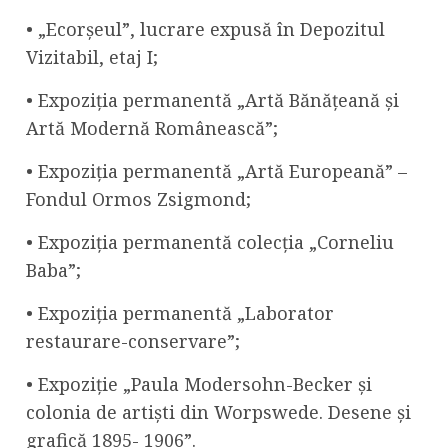
• „Ecorșeul”, lucrare expusă în Depozitul
Vizitabil, etaj I;
• Expoziția permanentă „Artă Bănățeană și
Artă Modernă Românească”;
• Expoziția permanentă „Artă Europeană” –
Fondul Ormos Zsigmond;
• Expoziția permanentă colecția „Corneliu
Baba”;
• Expoziția permanentă „Laborator
restaurare-conservare”;
• Expoziție „Paula Modersohn-Becker și
colonia de artiști din Worpswede. Desene și
grafică 1895- 1906”.