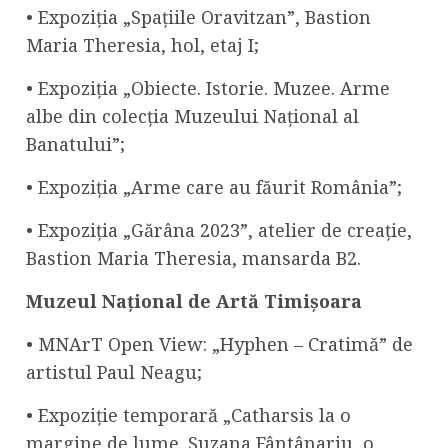
• Expoziția „Spațiile Oravitzan”, Bastion
Maria Theresia, hol, etaj I;
• Expoziția „Obiecte. Istorie. Muzee. Arme
albe din colecția Muzeului Național al
Banatului”;
• Expoziția „Arme care au făurit România”;
• Expoziția „Gărâna 2023”, atelier de creație,
Bastion Maria Theresia, mansarda B2.
Muzeul Național de Artă Timișoara
• MNArT Open View: „Hyphen – Cratimă” de
artistul Paul Neagu;
• Expoziție temporară „Catharsis la o
margine de lume. Suzana Fântânariu, o