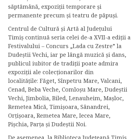
săptămână, expoziții temporare și
permanente precum și teatru de păpuși.
Centrul de Cultură și Artă al Județului
Timiș continuă seria celei de-a XVII-a ediții a
Festivalului – Concurs „Lada cu Zestre” la
Dudeștii Vechi, iar pe lângă muzică și dans,
publicul iubitor de tradiții poate admira
expoziții ale colecționarilor din
localitățile: Făget, Sînpetru Mare, Valcani,
Cenad, Beba Veche, Comloșu Mare, Dudeștii
Vechi, Jimbolia, Biled, Lenauheim, Mașloc,
Remetea Mică, Timișoara, Sânandrei,
Orțișoara, Remetea Mare, Iecea Mare,
Pișchia, Parța și Dudeștii Noi.
De asemenea, la Biblioteca Județeană Timiș