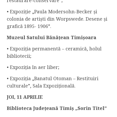
restaurare-conservare”;
• Expoziție „Paula Modersohn-Becker și
colonia de artiști din Worpswede. Desene și
grafică 1895- 1906”.
Muzeul Satului Bănățean Timișoara
•
Expoziția permanentă – ceramică, holul
bibliotecii;
• Expoziția în aer liber;
• Expoziția „Banatul Otoman – Restituiri
culturale”, Sala Expozițională.
JOI,
1
1
APRILIE
Biblioteca Județeană Timiș „Sorin Titel”