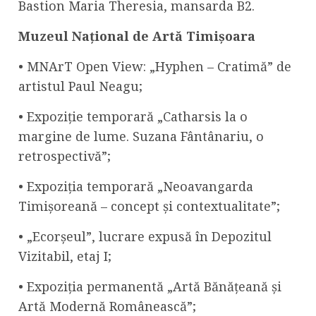
Bastion Maria Theresia, mansarda B2.
Muzeul Național de Artă Timișoara
• MNArT Open View: „Hyphen – Cratimă” de
artistul Paul Neagu;
• Expoziție temporară „Catharsis la o
margine de lume. Suzana Fântânariu, o
retrospectivă”;
• Expoziția temporară „Neoavangarda
Timișoreană – concept și contextualitate”;
• „Ecorșeul”, lucrare expusă în Depozitul
Vizitabil, etaj I;
• Expoziția permanentă „Artă Bănățeană și
Artă Modernă Românească”;