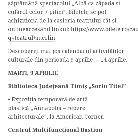
săptămână spectacolul „Albă ca zăpada și
cufărul celor 7 pitici”. Biletele se pot
achiziționa de la casieria teatrului cât și
onlineaccesând linkul:
https://www.bilete.ro/cau
q=teatrul+merlin
Descoperiți mai jos calendarul activităților
culturale din perioada 9 aprilie – 14 aprilie.
MARȚI,
9
APRILIE
Biblioteca Județeană Timiș „Sorin Titel”
• Expoziția temporară de artă
plastică ,,Annapolis – repere
arhitecturale”, la American Corner.
Centrul Multifuncțional Bastion