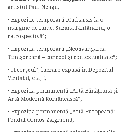
artistul Paul Neagu;
• Expoziție temporară „Catharsis la o
margine de lume. Suzana Fântânariu, o
retrospectivă”;
• Expoziția temporară „Neoavangarda
Timișoreană – concept și contextualitate”;
• „Ecorșeul”, lucrare expusă în Depozitul
Vizitabil, etaj I;
• Expoziția permanentă „Artă Bănățeană și
Artă Modernă Românească”;
• Expoziția permanentă „Artă Europeană” –
Fondul Ormos Zsigmond;