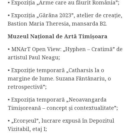
• Expoziția „Arme care au făurit România”;
• Expoziția „Gărâna 2023”, atelier de creație,
Bastion Maria Theresia, mansarda B2.
Muzeul Național de Artă Timișoara
• MNArT Open View: „Hyphen – Cratimă” de
artistul Paul Neagu;
• Expoziție temporară „Catharsis la o
margine de lume. Suzana Fântânariu, o
retrospectivă”;
• Expoziția temporară „Neoavangarda
Timișoreană – concept și contextualitate”;
• „Ecorșeul”, lucrare expusă în Depozitul
Vizitabil, etaj I;