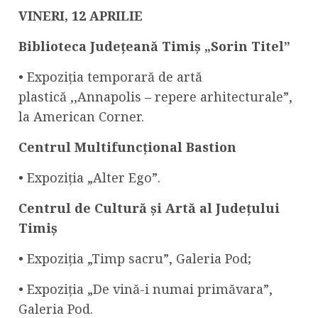
VINERI,
1
2
APRILIE
Biblioteca Județeană Timiș „Sorin Titel”
• Expoziția temporară de artă
plastică ,,Annapolis – repere arhitecturale”,
la American Corner.
Centrul Multifuncțional Bastion
• Expoziția „Alter Ego”.
Centrul
de Cultură și Artă al Județului
Timiș
• Expoziția „Timp sacru”, Galeria Pod;
• Expoziția „De vină-i numai primăvara”,
Galeria Pod.