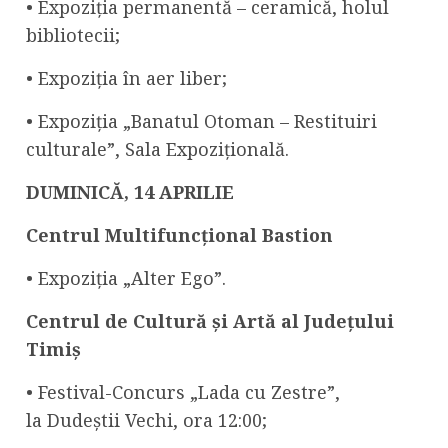
• Expoziția permanentă – ceramică, holul
bibliotecii;
• Expoziția în aer liber;
• Expoziția „Banatul Otoman – Restituiri
culturale”, Sala Expozițională.
DUMINICĂ,
1
4
APRILIE
Centrul Multifuncțional Bastion
• Expoziția „Alter Ego”.
Centrul
de Cultură și Artă al Județului
Timiș
• Festival-Concurs „Lada cu Zestre”,
la Dudeștii Vechi, ora 12:00;