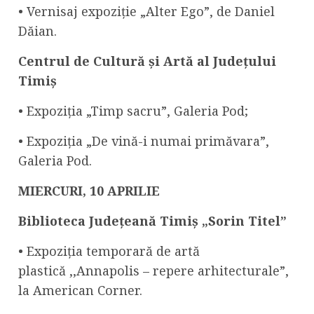
• Vernisaj expoziție „Alter Ego”, de Daniel
Dăian.
Centrul
de Cultură și Artă al Județului
Timiș
• Expoziția „Timp sacru”, Galeria Pod;
• Expoziția „De vină-i numai primăvara”,
Galeria Pod.
MIERCURI,
10
APRILIE
Biblioteca Județeană Timiș „Sorin Titel”
• Expoziția temporară de artă
plastică ,,Annapolis – repere arhitecturale”,
la American Corner.