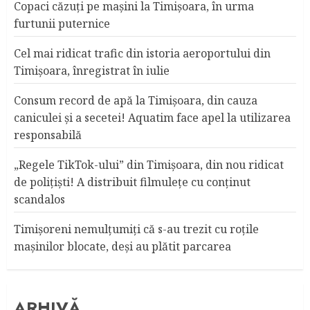
Copaci căzuţi pe maşini la Timişoara, în urma
furtunii puternice
Cel mai ridicat trafic din istoria aeroportului din
Timişoara, înregistrat în iulie
Consum record de apă la Timişoara, din cauza
caniculei şi a secetei! Aquatim face apel la utilizarea
responsabilă
„Regele TikTok-ului” din Timişoara, din nou ridicat
de poliţişti! A distribuit filmuleţe cu conţinut
scandalos
Timişoreni nemulţumiţi că s-au trezit cu roţile
maşinilor blocate, deşi au plătit parcarea
ARHIVĂ