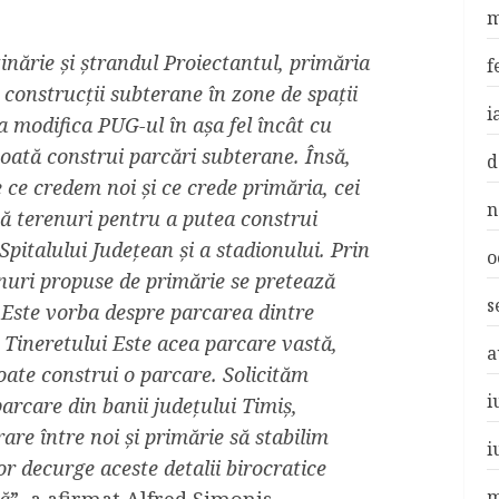
m
nărie și ștrandul Proiectantul, primăria
f
construcții subterane în zone de spații
i
a modifica PUG-ul în așa fel încât cu
poată construi parcări subterane. Însă,
d
 ce credem noi și ce crede primăria, cei
n
uă terenuri pentru a putea construi
Spitalului Județean și a stadionului. Prin
o
nuri propuse de primărie se pretează
s
 Este vorba despre parcarea dintre
Tineretului Este acea parcare vastă,
a
oate construi o parcare. Solicităm
i
arcare din banii județului Timiș,
re între noi și primărie să stabilim
i
r decurge aceste detalii birocratice
m