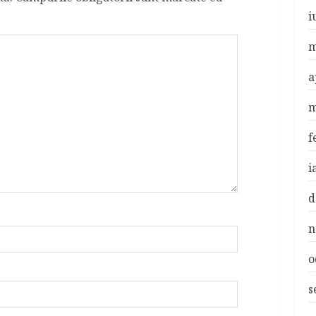
i
m
a
m
f
i
d
n
o
s