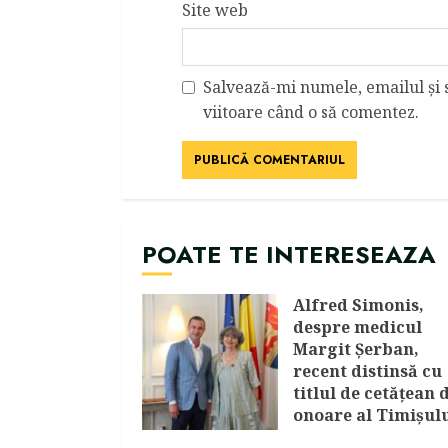
Site web
Salvează-mi numele, emailul și 
viitoare când o să comentez.
POATE TE INTERESEAZA
Alfred Simonis,
despre medicul
Margit Şerban,
recent distinsă cu
titlul de cetățean 
onoare al Timişulu
„Ne înclinăm în fa