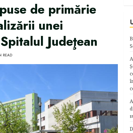
opuse de primărie
lizării unei
 Spitalul Judeţean
B
S
N READ
A
Ş
c
î
c
A
d
s
D