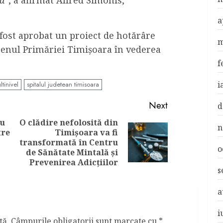
tă
”, a afirmat Alfred Simonis,
a
 fost aprobat un proiect de hotărâre
m
terenul Primăriei Timişoara în vederea
f
i
tinivel
spitalul judetean timisoara
Next
d
ru
O clădire nefolosită din
n
tre
Timişoara va fi
Previous
Next
transformată în Centru
post:
o
post:
de Sănătate Mintală şi
Prevenirea Adicţiilor
s
a
i
tă.
Câmpurile obligatorii sunt marcate cu
*