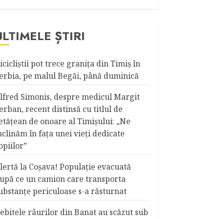
ULTIMELE ȘTIRI
icicliştii pot trece graniţa din Timiş în
erbia, pe malul Begăi, până duminică
lfred Simonis, despre medicul Margit
erban, recent distinsă cu titlul de
etățean de onoare al Timişului: „Ne
nclinăm în fața unei vieți dedicate
opiilor”
lertă la Coşava! Populaţie evacuată
upă ce un camion care transporta
ubstanţe periculoase s-a răsturnat
ebitele râurilor din Banat au scăzut sub