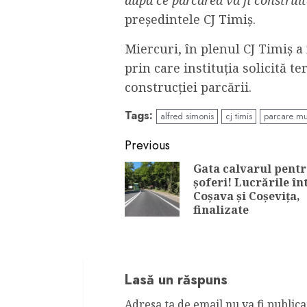
după ce parcarea va fi construi
preşedintele CJ Timiş.
Miercuri, în plenul CJ Timiş a
prin care instituţia solicită 
construcţiei parcării.
Tags:
alfred simonis
cj timis
parcare mul
Continue
Previous
Reading
Gata calvarul pent
şoferi! Lucrările în
Coşava şi Coşeviţa,
finalizate
Lasă un răspuns
Adresa ta de email nu va fi publica