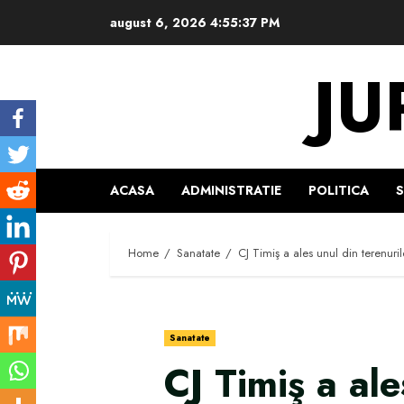
Skip
august 6, 2026
4:55:37 PM
to
content
JU
ACASA
ADMINISTRATIE
POLITICA
Home
Sanatate
CJ Timiş a ales unul din terenuri
Sanatate
CJ Timiş a ale