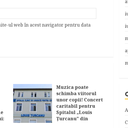
a
i
site-ul web în acest navigator pentru data
i
m
a
m
Muzica poate
schimba viitorul
unor copii! Concert
caritabil pentru
A
de
Spitalul „Louis
i:
Ţurcanu” din
C
ța
Timişoara