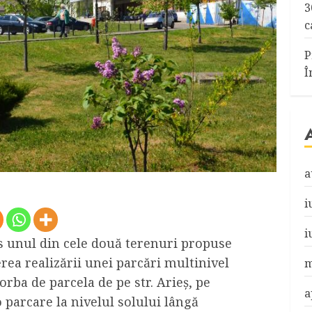
3
c
P
Î
a
i
i
es unul din cele două terenuri propuse
rea realizării unei parcări multinivel
m
orba de parcela de pe str. Arieș, pe
a
 parcare la nivelul solului lângă