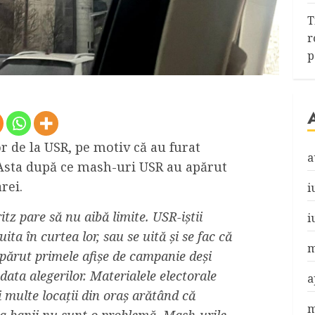
T
r
p
r de la USR, pe motiv că au furat
a
 Asta după ce mash-uri USR au apărut
rei.
i
itz pare să nu aibă limite. USR-iștii
i
ta în curtea lor, sau se uită și se fac că
m
părut primele afișe de campanie deși
data alegerilor. Materialele electorale
a
 multe locații din oraș arătând că
m
sa banii nu sunt o problemă. Mash-urile