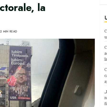
ctorale, la
C
2 MIN READ
u
C
a
î
C
c
a
„
n
f