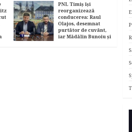
e
PNL Timiș își
itz
reorganizează
E
cut
conducerea: Raul
ă
Olajos, desemnat
P
purtător de cuvânt,
a
iar Mădălin Bunoiu și
R
Claudiu Mihălceanu
devin prim-
S
vicepreședinți
S
IULIE 30, 2026
S
T