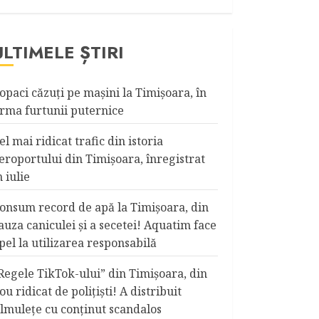
ULTIMELE ȘTIRI
opaci căzuţi pe maşini la Timişoara, în
rma furtunii puternice
el mai ridicat trafic din istoria
eroportului din Timişoara, înregistrat
n iulie
onsum record de apă la Timişoara, din
auza caniculei şi a secetei! Aquatim face
pel la utilizarea responsabilă
Regele TikTok-ului” din Timişoara, din
ou ridicat de poliţişti! A distribuit
ilmuleţe cu conţinut scandalos