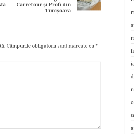
post:
post:
stă
Carrefour și Profi din
Timișoara
m
a
m
tă.
Câmpurile obligatorii sunt marcate cu
*
f
i
d
n
o
s
a