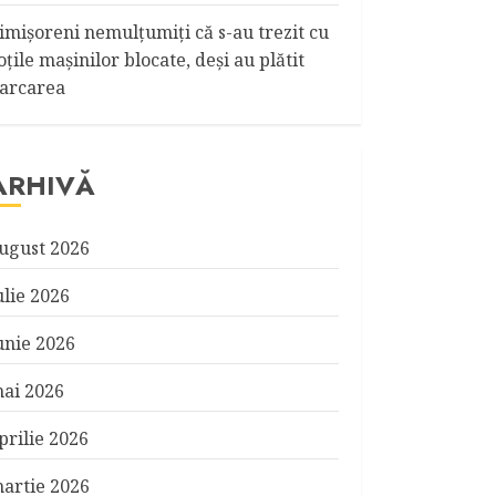
imişoreni nemulţumiţi că s-au trezit cu
oţile maşinilor blocate, deşi au plătit
arcarea
ARHIVĂ
ugust 2026
ulie 2026
unie 2026
ai 2026
prilie 2026
artie 2026