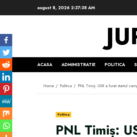
Skip
august 8, 2026
2:37:38 AM
to
content
JU
ACASA
ADMINISTRATIE
POLITICA
Home
Politica
PNL Timiș: USR a furat startul cam
Politica
PNL Timiș: US