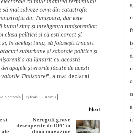
electorale cu mult înaintea termenului
a
tz să mai salveze ceva din catastrofa
inistrația din Timișoara, dar este
m
 bunul simț și inteligența timișorenilor.
f
 clasa politică și că ești corect și
 și, în același timp, să folosești trucuri
i
atacuri suburbane și sabotaje politice și
d
mișorenii s-au lămurit cu această
derapajele și erorile făcute de acești
n
u valorile Timișoarei
”, a mai declarat
o
s
e electorala
cj timis
usr timis
a
Next
e și
Nereguli grave
i
descoperite de OPC în
Previous
Next
rale
două magazine
i