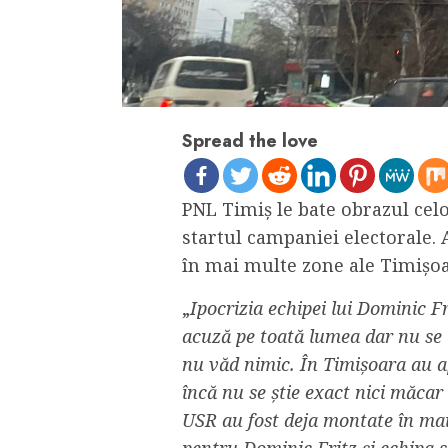
Spread the love
PNL Timiș le bate obrazul celo
startul campaniei electorale.
în mai multe zone ale Timișoa
„
Ipocrizia echipei lui Dominic Fr
acuză pe toată lumea dar nu se ui
nu văd nimic. În Timișoara au a
încă nu se știe exact nici măcar 
USR au fost deja montate în mai
pentru Dominic Fritz și echipa 