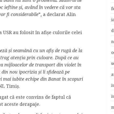
c ieftine și, având în vedere că vor sta
f
vor fi considerabile
”, a declarat Alin
i
d
a USR au folosit în afișe culorile celei
n
iteză și seamănă cu un afiș de rugă de la
o
atrag atenția prin culoare. După ce au
s
a mijloacelor de transport din violet în
din nou ipocrizia și îi sfidează pe
a
ei mai iubite echipe din Banat în scopuri
i
PNL Timiș.
i
gat că este convins de faptul că
ot aceste derapaje.
m