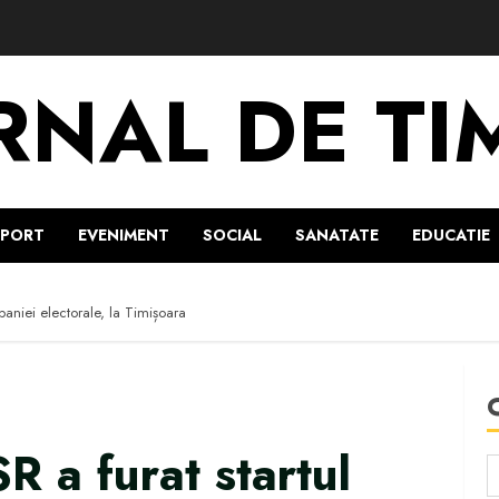
RNAL DE TI
SPORT
EVENIMENT
SOCIAL
SANATATE
EDUCATIE
paniei electorale, la Timișoara
R a furat startul