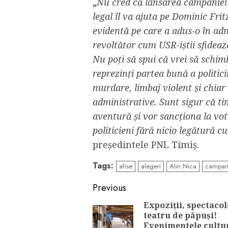
„
Nu cred că lansarea campaniei 
legal îl va ajuta pe Dominic Fri
evidentă pe care a adus-o în adm
revoltător cum USR-iștii sfidează
Nu poți să spui că vrei să schimbi
reprezinți partea bună a politicii
murdare, limbaj violent și chiar 
administrative. Sunt sigur că ti
aventură și vor sancționa la vot 
politicieni fără nicio legătură c
președintele PNL Timiș.
Tags:
afise
alegeri
Alin Nica
campani
Continue
Previous
Reading
Expoziții, spectacol
teatru de păpuși!
Evenimentele cultu