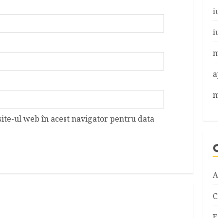
i
i
m
a
m
site-ul web în acest navigator pentru data
A
C
E