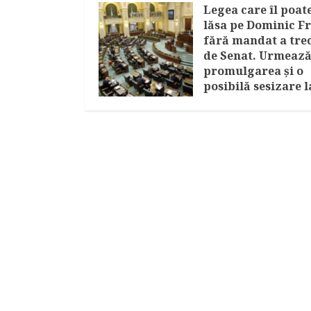
Legea care îl poat
lăsa pe Dominic Fr
fără mandat a tre
de Senat. Urmeaz
promulgarea și o
posibilă sesizare l
CCR
AUGUST 5, 2026