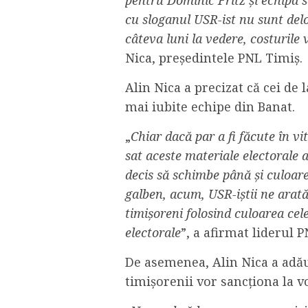
cu sloganul USR-ist nu sunt delo
câteva luni la vedere, costurile 
Nica, președintele PNL Timiș.
Alin Nica a precizat că cei de l
mai iubite echipe din Banat.
„
Chiar dacă par a fi făcute în v
sat aceste materiale electorale 
decis să schimbe până și culoare
galben, acum, USR-iștii ne arată 
timișoreni folosind culoarea cel
electorale
”, a afirmat liderul 
De asemenea, Alin Nica a adău
timișorenii vor sancționa la v