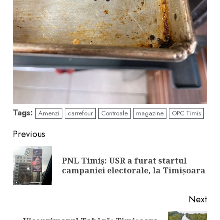
Tags:
Amenzi
carrefour
Controale
magazine
OPC Timis
Continue
Previous
Reading
PNL Timiș: USR a furat startul
Pre
campaniei electorale, la Timișoara
pos
Next