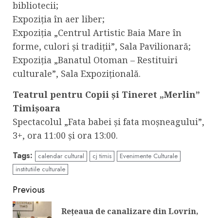
bibliotecii;
Expoziția în aer liber;
Expoziția „Centrul Artistic Baia Mare în
forme, culori și tradiții”, Sala Pavilionară;
Expoziția „Banatul Otoman – Restituiri
culturale”, Sala Expozițională.
Teatrul pentru Copii și Tineret „Merlin”
Timișoara
Spectacolul „Fata babei și fata moșneagului”,
3+, ora 11:00 și ora 13:00.
Tags:
calendar cultural
cj timis
Evenimente Culturale
institutiile culturale
Continue
Previous
Reading
Rețeaua de canalizare din Lovrin,
Pre