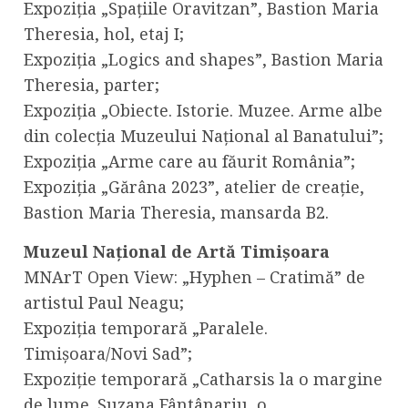
Expoziția „Spațiile Oravitzan”, Bastion Maria
Theresia, hol, etaj I;
Expoziția „Logics and shapes”, Bastion Maria
Theresia, parter;
Expoziția „Obiecte. Istorie. Muzee. Arme albe
din colecția Muzeului Național al Banatului”;
Expoziția „Arme care au făurit România”;
Expoziția „Gărâna 2023”, atelier de creație,
Bastion Maria Theresia, mansarda B2.
Muzeul Național de Artă Timișoara
MNArT Open View: „Hyphen – Cratimă” de
artistul Paul Neagu;
Expoziția temporară „Paralele.
Timișoara/Novi Sad”;
Expoziție temporară „Catharsis la o margine
de lume. Suzana Fântânariu, o