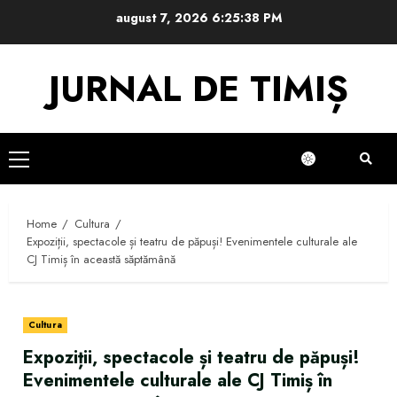
Skip
august 7, 2026
6:25:39 PM
to
content
JURNAL DE TIMIȘ
Primary
Menu
Home
Cultura
Expoziții, spectacole și teatru de păpuși! Evenimentele culturale ale
CJ Timiș în această săptămână
Cultura
Expoziții, spectacole și teatru de păpuși!
Evenimentele culturale ale CJ Timiș în