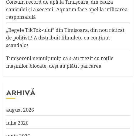
Consum record de apă la Timişoara, din cauza
caniculei şi a secetei! Aquatim face apel la utilizarea
responsabilă
„Regele TikTok-ului” din Timişoara, din nou ridicat
de poliţişti! A distribuit filmuleţe cu conţinut
scandalos
Timişoreni nemulţumiţi că s-au trezit cu roţile
maşinilor blocate, deşi au plătit parcarea
ARHIVĂ
august 2026
iulie 2026