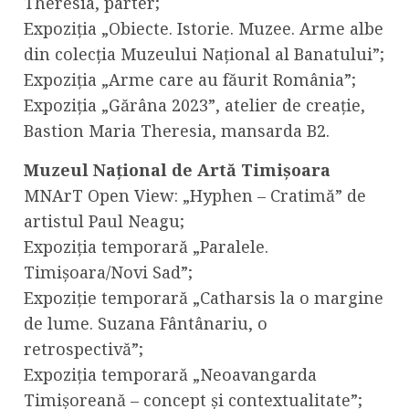
Theresia, parter;
Expoziția „Obiecte. Istorie. Muzee. Arme albe
din colecția Muzeului Național al Banatului”;
Expoziția „Arme care au făurit România”;
Expoziția „Gărâna 2023”, atelier de creație,
Bastion Maria Theresia, mansarda B2.
Muzeul Național de Artă Timișoara
MNArT Open View: „Hyphen – Cratimă” de
artistul Paul Neagu;
Expoziția temporară „Paralele.
Timișoara/Novi Sad”;
Expoziție temporară „Catharsis la o margine
de lume. Suzana Fântânariu, o
retrospectivă”;
Expoziția temporară „Neoavangarda
Timișoreană – concept și contextualitate”;