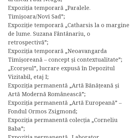
Expoziția temporară „Paralele.
Timișoara/Novi Sad”;
Expoziție temporară „Catharsis la o margine
de lume. Suzana Fântânariu, o
retrospectivă”;
Expoziția temporară „Neoavangarda
Timișoreană – concept și contextualitate”;
„Ecorșeul”, lucrare expusă în Depozitul
Vizitabil, etaj I;
Expoziția permanentă „Artă Bănățeană și
Artă Modernă Românească”;
Expoziția permanentă „Artă Europeană” –
Fondul Ormos Zsigmond;
Expoziția permanentă colecția „Corneliu
Baba”;
Expoziția permanentă „Laborator