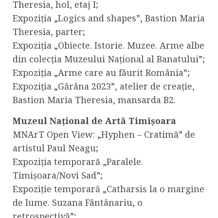
Theresia, hol, etaj I;
Expoziția „Logics and shapes”, Bastion Maria
Theresia, parter;
Expoziția „Obiecte. Istorie. Muzee. Arme albe
din colecția Muzeului Național al Banatului”;
Expoziția „Arme care au făurit România”;
Expoziția „Gărâna 2023”, atelier de creație,
Bastion Maria Theresia, mansarda B2.
Muzeul Național de Artă Timișoara
MNArT Open View: „Hyphen – Cratimă” de
artistul Paul Neagu;
Expoziția temporară „Paralele.
Timișoara/Novi Sad”;
Expoziție temporară „Catharsis la o margine
de lume. Suzana Fântânariu, o
retrospectivă”;