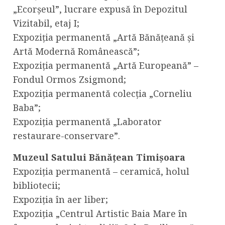
„Ecorșeul”, lucrare expusă în Depozitul
Vizitabil, etaj I;
Expoziția permanentă „Artă Bănățeană și
Artă Modernă Românească”;
Expoziția permanentă „Artă Europeană” –
Fondul Ormos Zsigmond;
Expoziția permanentă colecția „Corneliu
Baba”;
Expoziția permanentă „Laborator
restaurare-conservare”.
Muzeul Satului Bănățean Timișoara
Expoziția permanentă – ceramică, holul
bibliotecii;
Expoziția în aer liber;
Expoziția „Centrul Artistic Baia Mare în