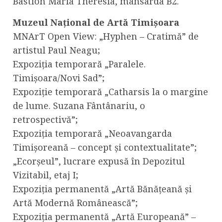
Bastion Maria Theresia, mansarda B2.
Muzeul Național de Artă Timișoara
MNArT Open View: „Hyphen – Cratimă” de
artistul Paul Neagu;
Expoziția temporară „Paralele.
Timișoara/Novi Sad”;
Expoziție temporară „Catharsis la o margine
de lume. Suzana Fântânariu, o
retrospectivă”;
Expoziția temporară „Neoavangarda
Timișoreană – concept și contextualitate”;
„Ecorșeul”, lucrare expusă în Depozitul
Vizitabil, etaj I;
Expoziția permanentă „Artă Bănățeană și
Artă Modernă Românească”;
Expoziția permanentă „Artă Europeană” –