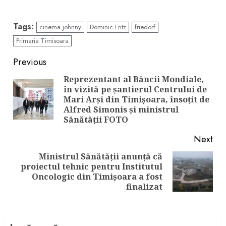
Tags:
cinema johnny
Dominic Fritz
friedorf
Primaria Timisoara
Continue
Previous
Reading
Reprezentant al Băncii Mondiale,
în vizită pe șantierul Centrului de
Pre
Mari Arși din Timișoara, însoțit de
pos
Alfred Simonis și ministrul
Sănătății FOTO
Next
Ministrul Sănătății anunță că
proiectul tehnic pentru Institutul
Next
Oncologic din Timișoara a fost
post:
finalizat