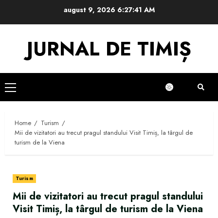
Skip
august 9, 2026
6:27:42 AM
to
content
JURNAL DE TIMIȘ
Primary
Menu
Home
Turism
Mii de vizitatori au trecut pragul standului Visit Timiș, la târgul de
turism de la Viena
Turism
Mii de vizitatori au trecut pragul standului
Visit Timiș, la târgul de turism de la Viena