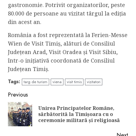
gastronomie. Potrivit organizatorilor, peste
80.000 de persoane au vizitat târgul la ediția
din acest an.
România a fost reprezentată la Ferien-Messe
Wien de Visit Timiș, alături de Consiliul
Județean Arad, Visit Oradea și Visit Sibiu,
într-o inițiativă coordonată de Consiliul
Judeţean Timiş.
Tags:
targ de turism
viena
visit timis
vizitatori
Continue
Previous
Reading
Unirea Principatelor Române,
Pre
sărbătorită la Timișoara cu o
pos
ceremonie militară și religioasă
Next