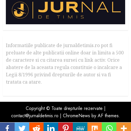
Informatiile publicate de jurnaldetimis.ro pot fi
preluate de alte publicatii online doar in limita a 500
de caractere si cu citarea sursei cu link activ. Orice
abatere de la aceasta regula constituie o incalcare a
Legii 8/1996 privind drepturile de autor si va fi
tratata ca atare.
Copyright © Toate drepturile rezervate |
contact@jurnaldetimis.ro
|
ChromeNews
by AF themes.