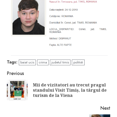
Tags:
baiat ucis
crima
judetul timis
politisti
Continue
Previous
Reading
Mii de vizitatori au trecut pragul
Pre
standului Visit Timiș, la târgul de
pos
turism de la Viena
Next