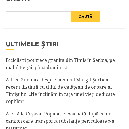
CAUTĂ
ULTIMELE ȘTIRI
Bicicliştii pot trece graniţa din Timiş în Serbia, pe
malul Begăi, până duminică
Alfred Simonis, despre medicul Margit Şerban,
recent distinsă cu titlul de cetățean de onoare al
Timişului: „Ne înclinăm în fața unei vieți dedicate
copiilor”
Alertă la Coşava! Populaţie evacuată după ce un
camion care transporta substanţe periculoase s-a
răsturnat