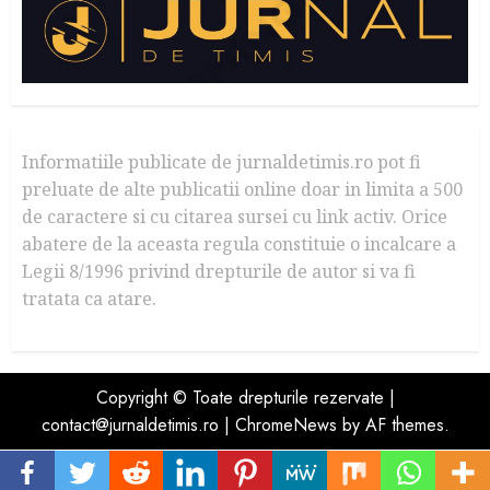
Informatiile publicate de jurnaldetimis.ro pot fi
preluate de alte publicatii online doar in limita a 500
de caractere si cu citarea sursei cu link activ. Orice
abatere de la aceasta regula constituie o incalcare a
Legii 8/1996 privind drepturile de autor si va fi
tratata ca atare.
Copyright © Toate drepturile rezervate |
contact@jurnaldetimis.ro
|
ChromeNews
by AF themes.