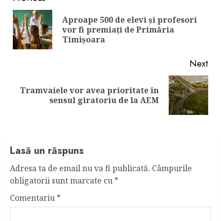
Continue
Reading
Aproape 500 de elevi și profesori
Pre
vor fi premiați de Primăria
pos
Timișoara
Next
Tramvaiele vor avea prioritate în
Next
sensul giratoriu de la AEM
post:
Lasă un răspuns
Adresa ta de email nu va fi publicată.
Câmpurile
obligatorii sunt marcate cu
*
Comentariu
*