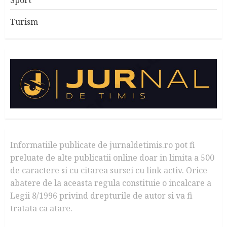
Turism
Informatiile publicate de jurnaldetimis.ro pot fi
preluate de alte publicatii online doar in limita a 500
de caractere si cu citarea sursei cu link activ. Orice
abatere de la aceasta regula constituie o incalcare a
Legii 8/1996 privind drepturile de autor si va fi
tratata ca atare.