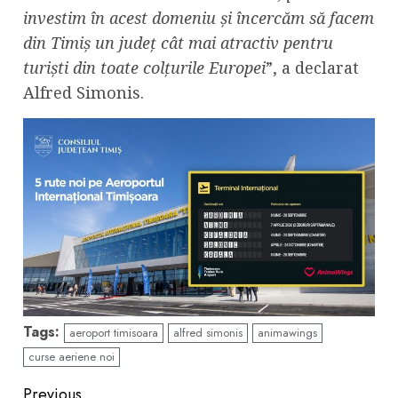
investim în acest domeniu și încercăm să facem
din Timiș un județ cât mai atractiv pentru
turiști din toate colțurile Europei
”, a declarat
Alfred Simonis.
Tags:
aeroport timisoara
alfred simonis
animawings
curse aeriene noi
Previous