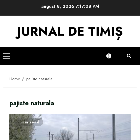
Skip
august 8, 2026
7:17:09 PM
to
content
JURNAL DE TIMIȘ
Primary
Menu
Home
pajiste naturala
pajiste naturala
1 min read