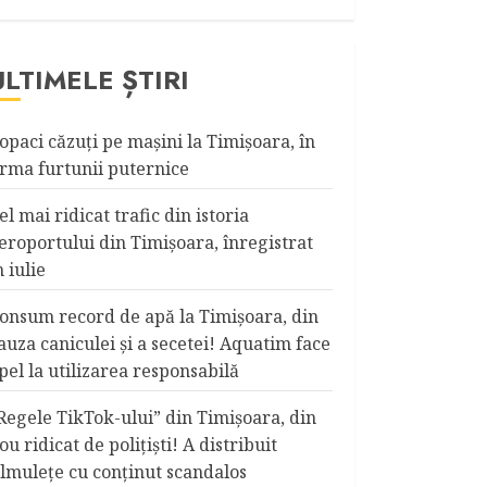
ULTIMELE ȘTIRI
opaci căzuţi pe maşini la Timişoara, în
rma furtunii puternice
el mai ridicat trafic din istoria
eroportului din Timişoara, înregistrat
n iulie
onsum record de apă la Timişoara, din
auza caniculei şi a secetei! Aquatim face
pel la utilizarea responsabilă
Regele TikTok-ului” din Timişoara, din
ou ridicat de poliţişti! A distribuit
ilmuleţe cu conţinut scandalos