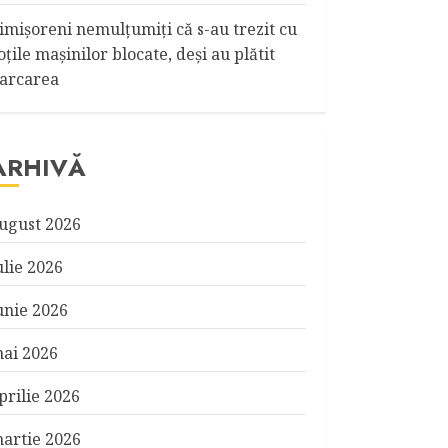
imişoreni nemulţumiţi că s-au trezit cu
oţile maşinilor blocate, deşi au plătit
arcarea
ARHIVĂ
ugust 2026
ulie 2026
unie 2026
ai 2026
prilie 2026
artie 2026