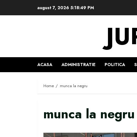
Skip
august 7, 2026
5:18:50 PM
to
content
JU
ACASA
ADMINISTRATIE
POLITICA
Home
munca la negru
munca la negru