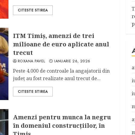
T
CITESTE STIREA
r
p
ITM Timiș, amenzi de trei
milioane de euro aplicate anul
trecut
ROXANA PAVEL
IANUARIE 26, 2026
a
Peste 4.000 de controale la angajatorii din
județ au fost realizate anul trecut de...
i
CITESTE STIREA
i
m
Amenzi pentru munca la negru
a
în domeniul construcțiilor, în
m
Timiș