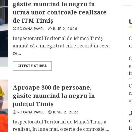
găsite muncind la negru în
urma unor controale realizate
de ITM Timiş
ROXANA PAVEL
IULIE 9, 2026
Inspectoratul Teritorial de Muncă Timiş
C
anunţă că a înregistrat cifre record în ceea
u
ce...
C
a
CITESTE STIREA
î
C
Aproape 300 de persoane,
c
găsite muncind la negru în
a
județul Timiș
ROXANA PAVEL
IUNIE 2, 2026
„
n
Inspectoratul Teritorial de Muncă Timiș a
f
realizat, în luna mai, o serie de controale....