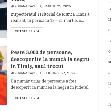
ROXANA PAVEL
MARTIE 25, 2025
f
Inspectoratul Teritorial de Muncă Timiș a
i
realizat, în perioada 18 – 21 martie, o...
d
CITESTE STIREA
n
o
Peste 3.000 de persoane,
descoperite la muncă la negru
s
în Timiș, anul trecut
a
ROXANA PAVEL
FEBRUARIE 27, 2025
Un număr uriaș de persoane a fost
i
descoperit că muncea la negru în județul...
i
CITESTE STIREA
m