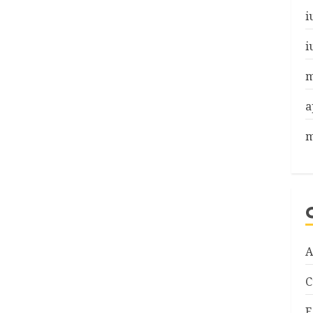
i
i
m
a
m
A
C
E