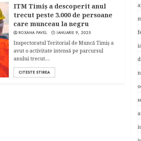
a
ITM Timiș a descoperit anul
trecut peste 3.000 de persoane
m
care munceau la negru
f
ROXANA PAVEL
IANUARIE 9, 2025
Inspectoratul Teritorial de Muncă Timiș a
i
avut o activitate intensă pe parcursul
anului trecut....
d
n
CITESTE STIREA
o
s
a
i
i