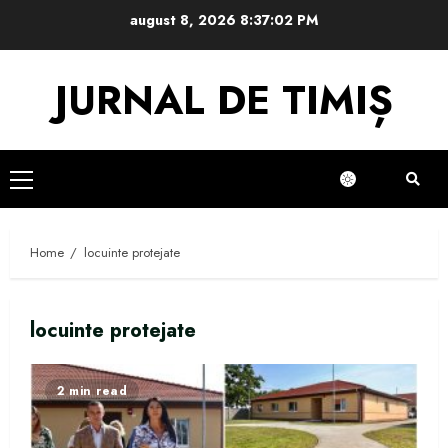
Skip
august 8, 2026
8:37:02 PM
to
content
JURNAL DE TIMIȘ
Primary
Menu
Home
locuinte protejate
locuinte protejate
2 min read