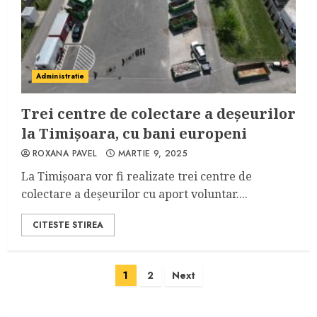
Administratie
Trei centre de colectare a deșeurilor
la Timișoara, cu bani europeni
ROXANA PAVEL
MARTIE 9, 2025
La Timișoara vor fi realizate trei centre de
colectare a deșeurilor cu aport voluntar....
CITESTE STIREA
Paginație
1
2
Next
articole