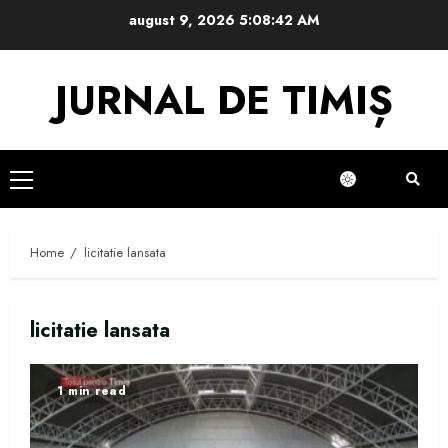
Skip
august 9, 2026
5:08:43 AM
to
content
JURNAL DE TIMIȘ
Primary
Menu
Home
licitatie lansata
licitatie lansata
1 min read