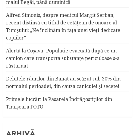
malul Begăi, până duminică
Alfred Simonis, despre medicul Margit Şerban,
recent distinsă cu titlul de cetățean de onoare al
Timişului: „Ne înclinăm în fața unei vieți dedicate
copiilor”
Alertă la Coşava! Populaţie evacuată după ce un
camion care transporta substanţe periculoase s-a
răsturnat
Debitele râurilor din Banat au scăzut sub 30% din
normalul perioadei, din cauza caniculei şi secetei
Primele lucrări la Pasarela Îndrăgostiţilor din
Timişoara FOTO
ARHIVĂ