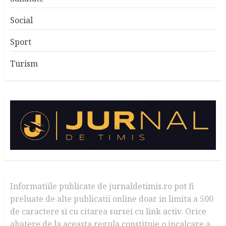
Social
Sport
Turism
Informatiile publicate de jurnaldetimis.ro pot fi
preluate de alte publicatii online doar in limita a 500
de caractere si cu citarea sursei cu link activ. Orice
abatere de la aceasta regula constituie o incalcare a