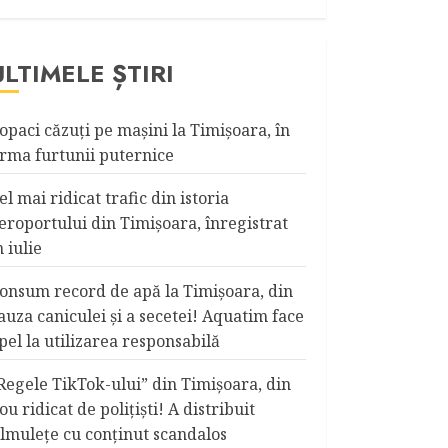
ULTIMELE ȘTIRI
opaci căzuţi pe maşini la Timişoara, în
rma furtunii puternice
el mai ridicat trafic din istoria
eroportului din Timişoara, înregistrat
n iulie
onsum record de apă la Timişoara, din
auza caniculei şi a secetei! Aquatim face
pel la utilizarea responsabilă
Regele TikTok-ului” din Timişoara, din
ou ridicat de poliţişti! A distribuit
ilmuleţe cu conţinut scandalos