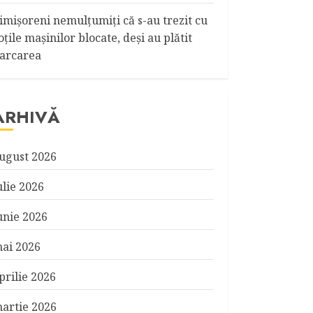
imişoreni nemulţumiţi că s-au trezit cu
oţile maşinilor blocate, deşi au plătit
arcarea
ARHIVĂ
ugust 2026
ulie 2026
unie 2026
ai 2026
prilie 2026
artie 2026