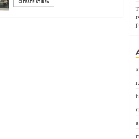
CITESTE STIREA
T
r
p
a
i
i
m
a
m