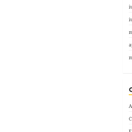
i
i
m
a
m
A
C
E