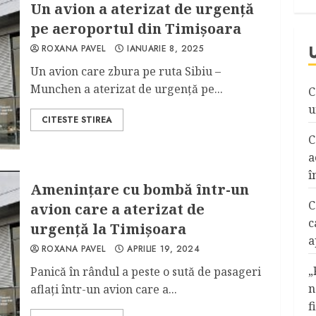
Un avion a aterizat de urgență
pe aeroportul din Timișoara
ROXANA PAVEL
IANUARIE 8, 2025
Un avion care zbura pe ruta Sibiu –
Munchen a aterizat de urgență pe...
C
u
CITESTE STIREA
C
a
î
Amenințare cu bombă într-un
C
avion care a aterizat de
c
urgență la Timișoara
a
ROXANA PAVEL
APRILIE 19, 2024
„
Panică în rândul a peste o sută de pasageri
n
aflați într-un avion care a...
f