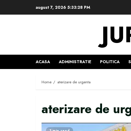
Skip
august 7, 2026
5:33:29 PM
to
content
JU
ACASA
ADMINISTRATIE
POLITICA
Home
aterizare de urgenta
aterizare de ur
1 min read