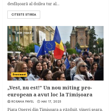
desfășoară al doilea tur al...
CITESTE STIREA
1 min read
Eveniment
„Vest, nu est!” Un nou miting pro-
european a avut loc la Timișoara
ROXANA PAVEL
MAI 17, 2025
Piața Operei din Timișoara a găzduit, vineri seara,