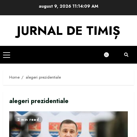
Skip
august 9, 2026
11:14:10 AM
to
content
JURNAL DE TIMIȘ
Primary
Menu
Home
alegeri prezidentiale
alegeri prezidentiale
2 min read