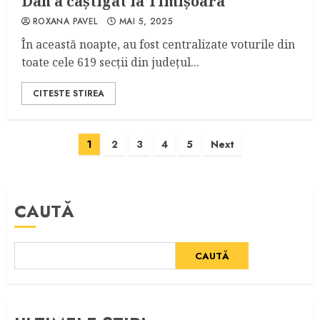
Dan a câștigat la Timișoara
ROXANA PAVEL
MAI 5, 2025
În această noapte, au fost centralizate voturile din
toate cele 619 secții din județul...
CITESTE STIREA
Paginație
1
2
3
4
5
Next
articole
CAUTĂ
CAUTĂ