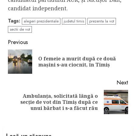
candidat independent.
Tags:
alegeri prezidentiale
judetul timis
prezenta la vot
sectii de vot
Continue
Previous
Reading
O femeie a murit după ce două
Pre
mașini s-au ciocnit, în Timiș
pos
Next
Ambulanța, solicitată lângă o
Next
secție de vot din Timiș după ce
post:
unui bărbat i s-a făcut rău