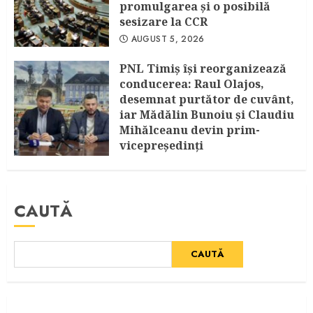
promulgarea și o posibilă
sesizare la CCR
AUGUST 5, 2026
PNL Timiș își reorganizează
conducerea: Raul Olajos,
desemnat purtător de cuvânt,
iar Mădălin Bunoiu și Claudiu
Mihălceanu devin prim-
vicepreședinți
IULIE 30, 2026
CAUTĂ
CAUTĂ