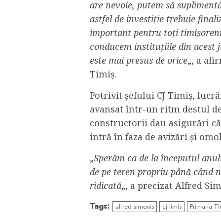
are nevoie, putem să supliment
astfel de investiție trebuie fina
important pentru toți timișorenii
conducem instituțiile din acest 
este mai presus de orice
„, a af
Timiş.
Potrivit şefului CJ Timiş, lucr
avansat într-un ritm destul d
constructorii dau asigurări că 
intră în faza de avizări și om
„
Sperăm ca de la începutul anulu
de pe teren propriu până când n
ridicată
„, a precizat Alfred Si
Tags:
alfred simonis
cj timis
Primaria T