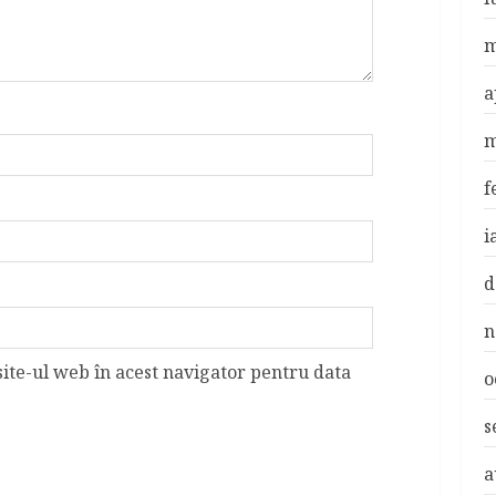
m
a
m
f
i
d
n
site-ul web în acest navigator pentru data
o
s
a