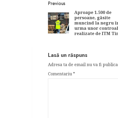
Continue
Previous
Reading
Aproape 1.500 de
persoane, găsite
muncind la negru î
urma unor controa
realizate de ITM Ti
Lasă un răspuns
Adresa ta de email nu va fi publica
Comentariu
*