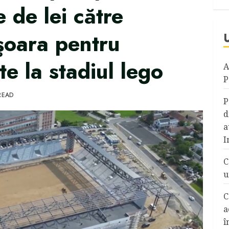
 de lei către
şoara pentru
te la stadiul lego
A
P
READ
P
d
a
I
C
u
C
a
î