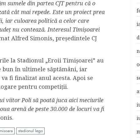
ăm sumele din partea CJT pentru că o
f
lizată cât mai repede. Este un proiect prea
, iar culoarea politică a celor care
i
județ nu contează. Interesul Timișoarei
d
irmat Alfred Simonis, preşedintele CJ
n
ările la Stadionul „Eroii Timișoarei” au
o
e bun în ultimele săptămâni, iar
va fi finalizat anul acesta. Apoi se
s
ologare pentru competiții.
a
i viitor Poli să poată juca aici meciurile
i
oua arenă de peste 30.000 de locuri va fi
monis.
i
imisoara
stadionul lego
m