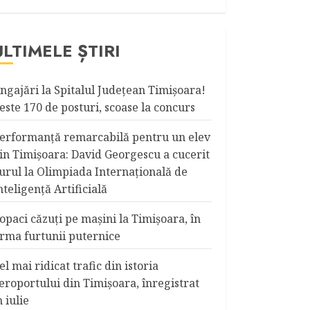
ULTIMELE ȘTIRI
ngajări la Spitalul Judeţean Timişoara!
este 170 de posturi, scoase la concurs
erformanță remarcabilă pentru un elev
in Timișoara: David Georgescu a cucerit
urul la Olimpiada Internațională de
nteligență Artificială
opaci căzuţi pe maşini la Timişoara, în
rma furtunii puternice
el mai ridicat trafic din istoria
eroportului din Timişoara, înregistrat
n iulie