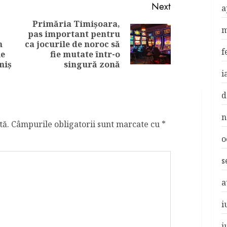
Next
a
Primăria Timişoara,
m
pas important pentru
Previous
Next
n
ca jocurile de noroc să
f
post:
post:
le
fie mutate într-o
miş
singură zonă
i
d
n
tă.
Câmpurile obligatorii sunt marcate cu
*
o
s
a
i
i