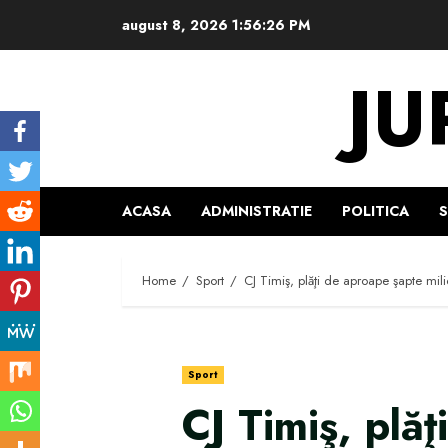
Skip
august 8, 2026
1:56:27 PM
to
content
JU
ACASA
ADMINISTRATIE
POLITICA
Home
Sport
CJ Timiş, plăţi de aproape şapte mili
Sport
CJ Timiş, plă