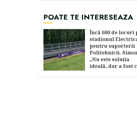
POATE TE INTERESEAZA
Încă 600 de locuri 
stadionul Electric
pentru suporterii
Politehnicii. Simon
„Nu este soluția
ideală, dar a fost 
mai la îndemână
variantă”
AUGUST 3, 2026