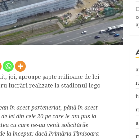
C
c
a
a
it, joi, aproape şapte milioane de lei
i
u lucrări realizate la stadionul lego
i
țean în acest parteneriat, până în acest
m
e lei din cele 20 pe care le-am pus la
a
atea cu care ne-au venit solicitările
de la început: dacă Primăria Timișoara
m