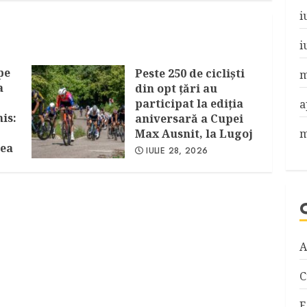
i
i
pe
Peste 250 de cicliști
m
a
din opt țări au
participat la ediția
a
is:
aniversară a Cupei
Max Ausnit, la Lugoj
m
cea
IULIE 28, 2026
A
C
E