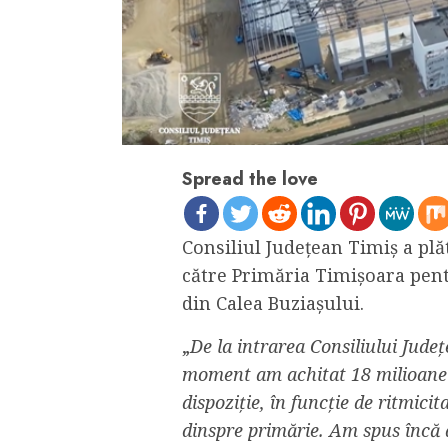
Spread the love
Consiliul Judeţean Timiş a plăt
către Primăria Timişoara pentr
din Calea Buziaşului.
„
De la intrarea Consiliului Jude
moment am achitat 18 milioane d
dispoziție, în funcție de ritmicit
dinspre primărie. Am spus încă 