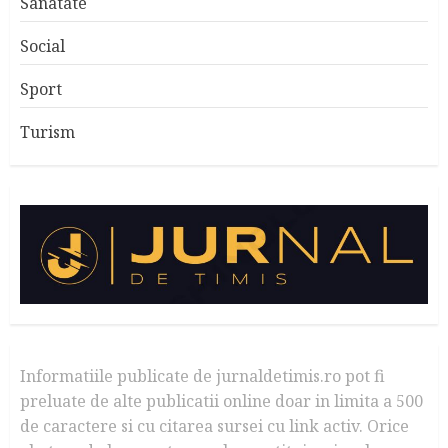
Sanatate
Social
Sport
Turism
Informatiile publicate de jurnaldetimis.ro pot fi
preluate de alte publicatii online doar in limita a 500
de caractere si cu citarea sursei cu link activ. Orice