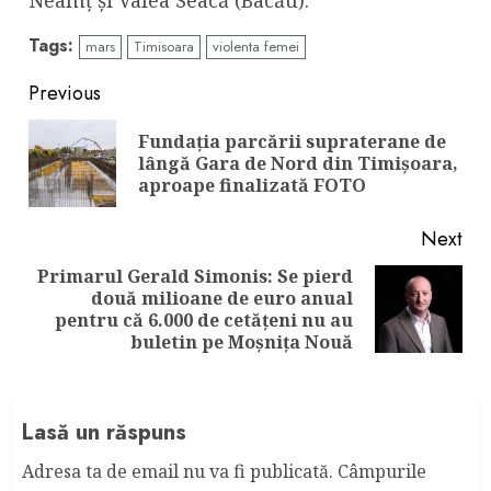
Neamț și Valea Seacă (Bacău).
Tags:
mars
Timisoara
violenta femei
Continue
Previous
Reading
Fundația parcării supraterane de
Pre
lângă Gara de Nord din Timișoara,
pos
aproape finalizată FOTO
Next
Primarul Gerald Simonis: Se pierd
două milioane de euro anual
Next
pentru că 6.000 de cetățeni nu au
post:
buletin pe Moșnița Nouă
Lasă un răspuns
Adresa ta de email nu va fi publicată.
Câmpurile