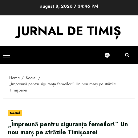
Skip
august 8, 2026
7:34:46 PM
to
content
JURNAL DE TIMIȘ
Primary
Menu
Home
Social
„Împreună pentru siguranța femeilor!” Un nou marș pe străzile
Timișoarei
Social
„Împreună pentru siguranța femeilor!” Un
nou marș pe străzile Timișoarei