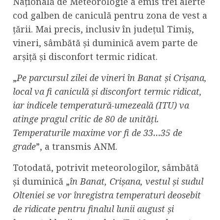
Națională de Meteorologie a emis trei alerte
cod galben de caniculă pentru zona de vest a
țării. Mai precis, inclusiv în județul Timiș,
vineri, sâmbătă și duminică avem parte de
arșiță și disconfort termic ridicat.
„
Pe parcursul zilei de vineri în Banat și Crișana,
local va fi caniculă și disconfort termic ridicat,
iar indicele temperatură-umezeală (ITU) va
atinge pragul critic de 80 de unități.
Temperaturile maxime vor fi de 33…35 de
grade
”, a transmis ANM.
Totodată, potrivit meteorologilor, sâmbătă
și duminică „
în Banat, Crișana, vestul și sudul
Olteniei se vor înregistra temperaturi deosebit
de ridicate pentru finalul lunii august și