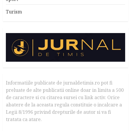
Turism
Informatiile publicate de jurnaldetimis.ro pot fi
preluate de alte publicatii online doar in limita a 500
de caractere si cu citarea sursei cu link activ. Orice
abatere de la aceasta regula constituie o incalcare a
Legii 8/1996 privind drepturile de autor si va fi
tratata ca atare.