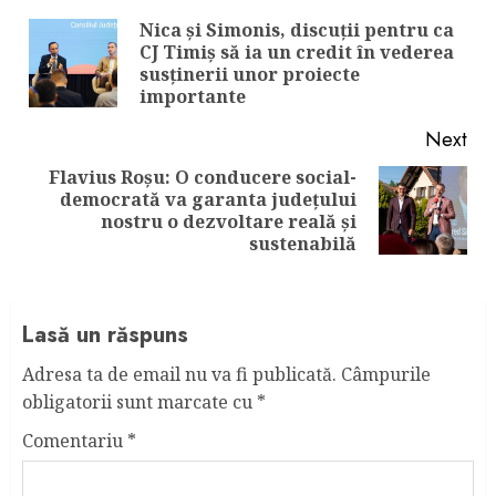
Reading
Nica și Simonis, discuții pentru ca
CJ Timiș să ia un credit în vederea
Pre
susținerii unor proiecte
pos
importante
Next
Flavius Roșu: O conducere social-
democrată va garanta județului
Next
nostru o dezvoltare reală și
post:
sustenabilă
Lasă un răspuns
Adresa ta de email nu va fi publicată.
Câmpurile
obligatorii sunt marcate cu
*
Comentariu
*