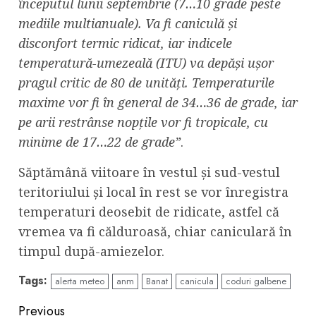
începutul lunii septembrie (7…10 grade peste
mediile multianuale). Va fi caniculă și
disconfort termic ridicat, iar indicele
temperatură-umezeală (ITU) va depăși ușor
pragul critic de 80 de unități. Temperaturile
maxime vor fi în general de 34…36 de grade, iar
pe arii restrânse nopțile vor fi tropicale, cu
minime de 17…22 de grade”
.
Săptămână viitoare în vestul și sud-vestul
teritoriului și local în rest se vor înregistra
temperaturi deosebit de ridicate, astfel că
vremea va fi călduroasă, chiar caniculară în
timpul după-amiezelor.
Tags:
alerta meteo
anm
Banat
canicula
coduri galbene
Continue
Previous