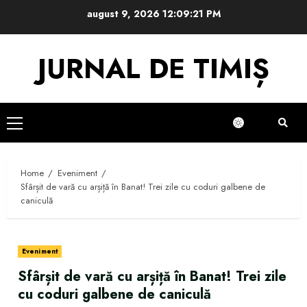
Skip
august 9, 2026
12:09:22 PM
to
content
JURNAL DE TIMIȘ
Primary
Menu
Home
Eveniment
Sfârșit de vară cu arșiță în Banat! Trei zile cu coduri galbene de
caniculă
Eveniment
Sfârșit de vară cu arșiță în Banat! Trei zile
cu coduri galbene de caniculă