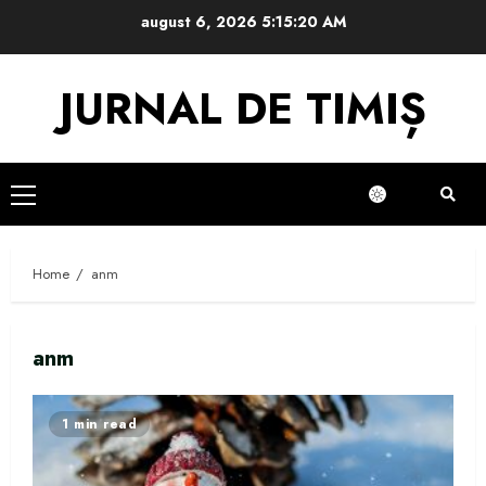
Skip
august 6, 2026
5:15:21 AM
to
content
JURNAL DE TIMIȘ
Primary
Menu
Home
anm
anm
1 min read