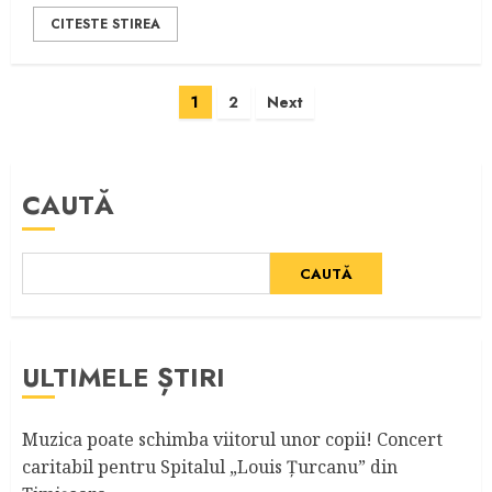
CITESTE STIREA
Paginație
1
2
Next
articole
CAUTĂ
CAUTĂ
ULTIMELE ȘTIRI
Muzica poate schimba viitorul unor copii! Concert
caritabil pentru Spitalul „Louis Ţurcanu” din