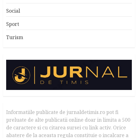
Social
Sport
Turism
Informatiile publicate de jurnaldetimis.ro pot fi
preluate de alte publicatii online doar in limita a 500
de caractere si cu citarea sursei cu link activ. Orice
abatere de la aceasta regula constituie o incalcare a