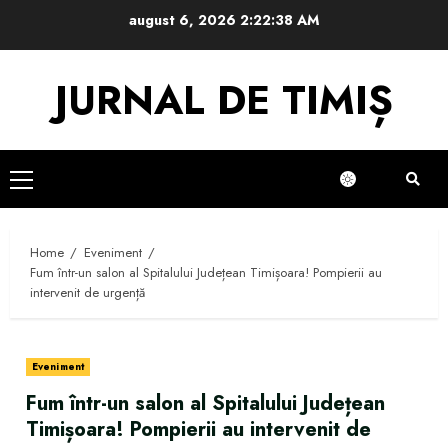
Skip
august 6, 2026
2:22:39 AM
to
content
JURNAL DE TIMIȘ
Primary
Menu
Home
Eveniment
Fum într-un salon al Spitalului Județean Timișoara! Pompierii au
intervenit de urgență
Eveniment
Fum într-un salon al Spitalului Județean
Timișoara! Pompierii au intervenit de