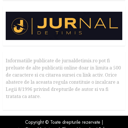
Informatiile publicate de jurnaldetimis.ro pot fi
preluate de alte publicatii online doar in limita a 500
de caractere si cu citarea sursei cu link activ. Orice
abatere de la aceasta regula constituie o incalcare a
Legii 8/1996 privind drepturile de autor si va fi
tratata ca atare.
Copyright © Toate drepturile rezervate |