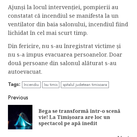
Ajunși la locul intervenției, pompierii au
constatat că incendiul se manifesta la un
ventilator din baia salonului, incendiul fiind
lichidat în cel mai scurt timp.
Din fericire, nu s-au înregistrat victime și
nu s-a impus evacuarea persoanelor. Doar
două persoane din salonul alăturat s-au
autoevacuat.
Tags:
Incendiu
Isu timis
spitalul judetean timisoara
Continue
Previous
Reading
Bega se transformă într-o scenă
Pre
vie! La Timișoara are loc un
pos
spectacol pe apă inedit