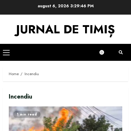
Skip
august 6, 2026
3:29:47 PM
to
content
JURNAL DE TIMIȘ
Primary
Menu
Home
Incendiu
Incendiu
1 min read