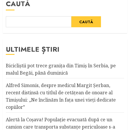
CAUTĂ
CAUTĂ
ULTIMELE ȘTIRI
Bicicliştii pot trece graniţa din Timiş în Serbia, pe
malul Begăi, până duminică
Alfred Simonis, despre medicul Margit Şerban,
recent distinsă cu titlul de cetățean de onoare al
Timişului: „Ne înclinăm în fața unei vieți dedicate
copiilor”
Alertă la Coşava! Populaţie evacuată după ce un
camion care transporta substanţe periculoase s-a