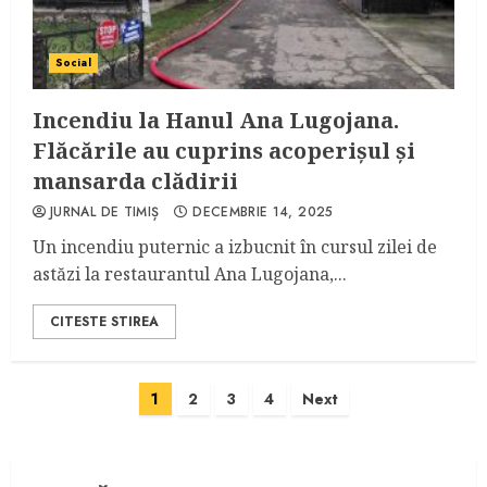
Social
Incendiu la Hanul Ana Lugojana.
Flăcările au cuprins acoperișul și
mansarda clădirii
JURNAL DE TIMIȘ
DECEMBRIE 14, 2025
Un incendiu puternic a izbucnit în cursul zilei de
astăzi la restaurantul Ana Lugojana,...
CITESTE STIREA
Paginație
1
2
3
4
Next
articole