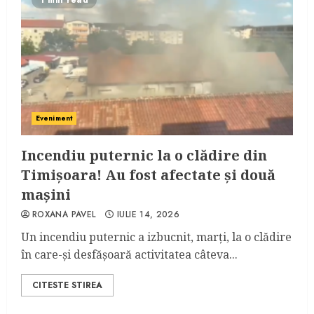
1 min read
Eveniment
Incendiu puternic la o clădire din
Timişoara! Au fost afectate şi două
maşini
ROXANA PAVEL
IULIE 14, 2026
Un incendiu puternic a izbucnit, marţi, la o clădire
în care-şi desfăşoară activitatea câteva...
CITESTE STIREA