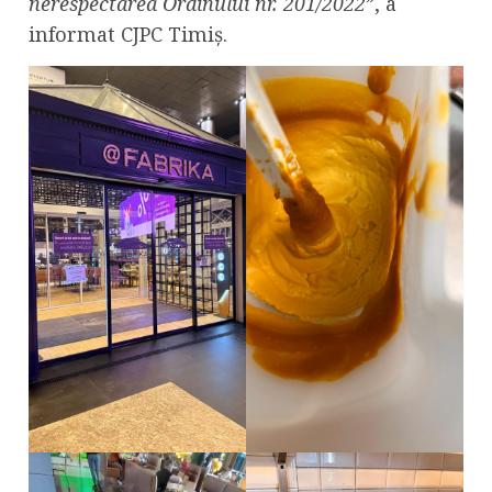
nerespectarea Ordinului nr. 201/2022
”, a
informat CJPC Timiș.