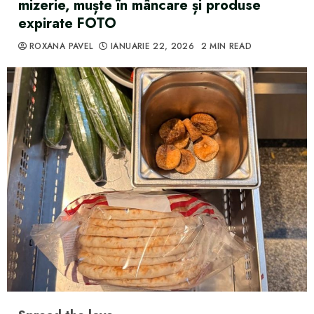
mizerie, muște în mâncare și produse
expirate FOTO
ROXANA PAVEL
IANUARIE 22, 2026
2 MIN READ