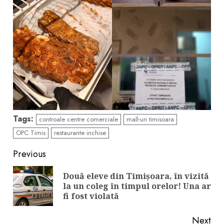
Tags:
controale centre comerciale
mall-uri timisoara
OPC Timis
restaurante inchise
Continue
Previous
Reading
Două eleve din Timișoara, în vizită
Pre
la un coleg în timpul orelor! Una ar
pos
fi fost violată
Next