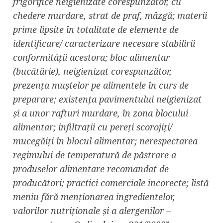
frigorifice neigienizate corespunzător, cu
chedere murdare, strat de praf, mâzgă; materii
prime lipsite în totalitate de elemente de
identificare/ caracterizare necesare stabilirii
conformității acestora; bloc alimentar
(bucătărie), neigienizat corespunzător,
prezența muștelor pe alimentele în curs de
preparare; existența pavimentului neigienizat
și a unor rafturi murdare, în zona blocului
alimentar; infiltrații cu pereți scorojiți/
mucegăiți în blocul alimentar; nerespectarea
regimului de temperatură de păstrare a
produselor alimentare recomandat de
producători; practici comerciale incorecte; listă
meniu fără menționarea ingredientelor,
valorilor nutriționale și a alergenilor –