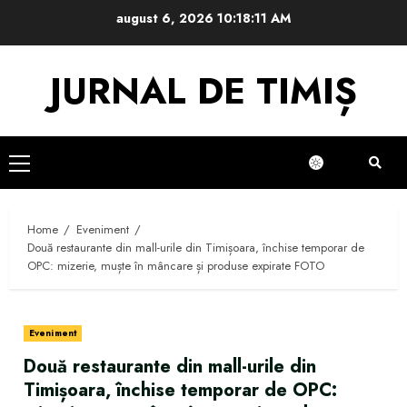
Skip
august 6, 2026
10:18:12 AM
to
content
JURNAL DE TIMIȘ
Primary
Menu
Home
Eveniment
Două restaurante din mall-urile din Timișoara, închise temporar de
OPC: mizerie, muște în mâncare și produse expirate FOTO
Eveniment
Două restaurante din mall-urile din
Timișoara, închise temporar de OPC: