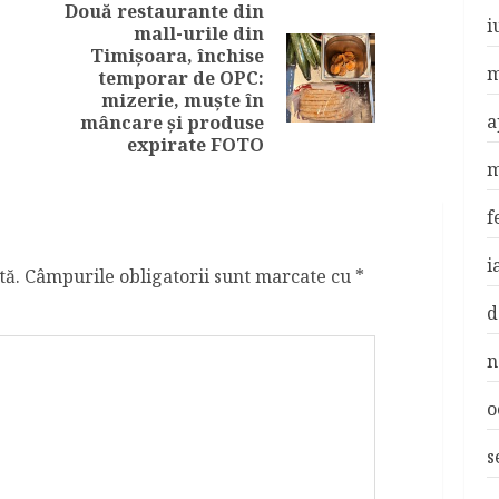
Două restaurante din
i
mall-urile din
Previous
Timișoara, închise
post:
Next
m
temporar de OPC:
post:
mizerie, muște în
a
mâncare și produse
expirate FOTO
m
f
i
tă.
Câmpurile obligatorii sunt marcate cu
*
d
n
o
s