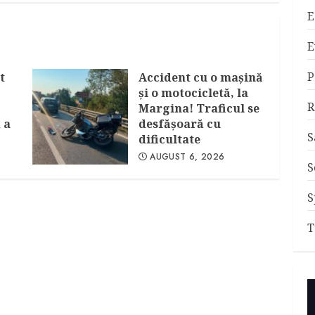
E
E
P
t
Accident cu o maşină
şi o motocicletă, la
R
Margina! Traficul se
 a
desfăşoară cu
S
dificultate
AUGUST 6, 2026
S
S
T