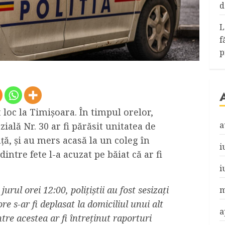
d
L
f
p
 loc la Timișoara. În timpul orelor,
a
ială Nr. 30 ar fi părăsit unitatea de
ă, și au mers acasă la un coleg în
i
dintre fete l-a acuzat pe băiat că ar fi
i
urul orei 12:00, polițiștii au fost sesizați
m
re s-ar fi deplasat la domiciliul unui alt
a
tre acestea ar fi întreținut raporturi