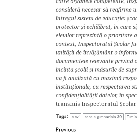
către organele competente, Insp
consideră necesar să reafirme u
întregul sistem de educație: școa
protector și echilibrat, în care 
elevilor reprezintă o prioritate 
context, Inspectoratul Școlar Ju
unității de învățământ o inform
documentele relevante privind ci
incinta școlii și măsurile de sup
va fi analizată cu maximă respon
instituționale, cu respectarea st
confidențialității datelor, în spe
transmis Inspectoratul Școlar
Tags:
elevi
scoala gimnaziala 30
Timis
Continue
Previous