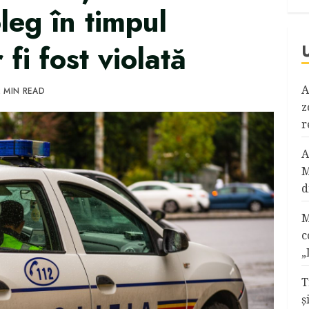
oleg în timpul
 fi fost violată
A
 MIN READ
z
r
A
M
d
M
c
„
T
ş