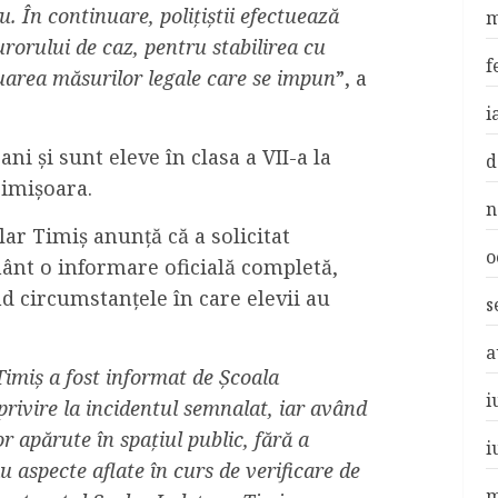
 În continuare, polițiștii efectuează
m
rorului de caz, pentru stabilirea cu
f
 luarea măsurilor legale care se impun
”, a
i
ni și sunt eleve în clasa a VII-a la
d
Timișoara.
n
lar Timiș anunță că a solicitat
o
mânt o informare oficială completă,
 circumstanțele în care elevii au
s
a
Timiș a fost informat de Școala
i
rivire la incidentul semnalat, iar având
r apărute în spațiul public, fără a
i
 aspecte aflate în curs de verificare de
m