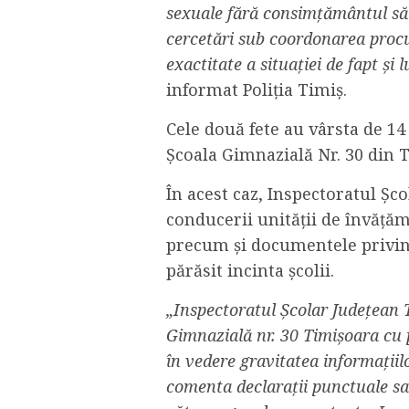
sexuale fără consimțământul său.
cercetări sub coordonarea procu
exactitate a situației de fapt și
informat Poliția Timiș.
Cele două fete au vârsta de 14 a
Școala Gimnazială Nr. 30 din 
În acest caz, Inspectoratul Șco
conducerii unității de învăță
precum și documentele privind
părăsit incinta școlii.
„Inspectoratul Școlar Județean 
Gimnazială nr. 30 Timișoara cu p
în vedere gravitatea informațiilo
comenta declarații punctuale sau