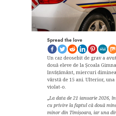
Spread the love
Un caz deosebit de grav a avut
două eleve de la Școala Gimnaz
învățământ, miercuri dimineaț
vârstă de 15 ani. Ulterior, una 
violat-o.
„
La data de 21 ianuarie 2026, în j
cu privire la faptul că două mino
minor din Timișoara, iar una din