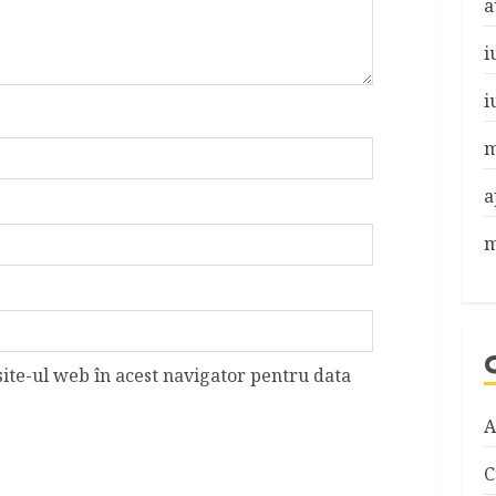
a
i
i
m
a
m
site-ul web în acest navigator pentru data
A
C