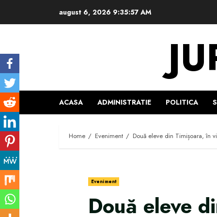
Skip
august 6, 2026
9:35:58 AM
to
content
JU
ACASA
ADMINISTRATIE
POLITICA
Home
Eveniment
Două eleve din Timișoara, în viz
Eveniment
Două eleve di