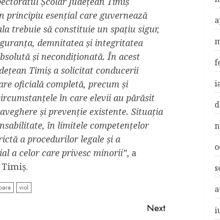
ectoratul Școlar Județean Timiș
n principiu esențial care guvernează
a
la trebuie să constituie un spațiu sigur,
m
siguranța, demnitatea și integritatea
absolută și necondiționată. În acest
f
dețean Timiș a solicitat conducerii
are oficială completă, precum și
i
rcumstanțele în care elevii au părăsit
d
raveghere și prevenție existente. Situația
sabilitate, în limitele competențelor
n
rictă a procedurilor legale și a
o
cial a celor care privesc minorii”
, a
 Timiș.
s
oara
viol
a
Next
i