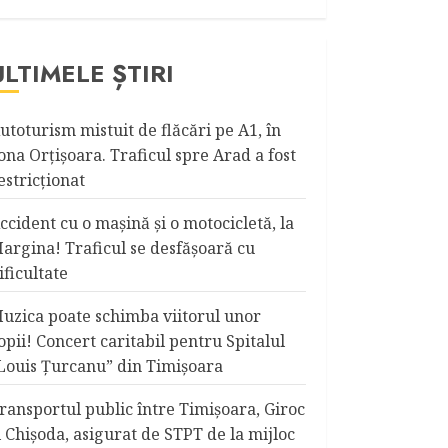
ULTIMELE ȘTIRI
utoturism mistuit de flăcări pe A1, în
ona Orțișoara. Traficul spre Arad a fost
estricționat
ccident cu o maşină şi o motocicletă, la
argina! Traficul se desfăşoară cu
ificultate
uzica poate schimba viitorul unor
opii! Concert caritabil pentru Spitalul
Louis Ţurcanu” din Timişoara
ransportul public între Timişoara, Giroc
i Chişoda, asigurat de STPT de la mijloc