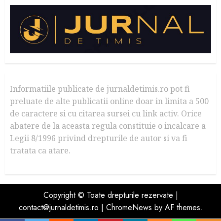
Informatiile publicate de jurnaldetimis.ro pot fi
preluate de alte publicatii online doar in limita a 500
de caractere si cu citarea sursei cu link activ. Orice
abatere de la aceasta regula constituie o incalcare a
Legii 8/1996 privind drepturile de autor si va fi
tratata ca atare.
Copyright © Toate drepturile rezervate |
contact@jurnaldetimis.ro
|
ChromeNews
by AF themes.