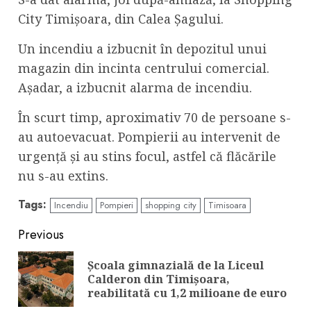
City Timișoara, din Calea Șagului.
Un incendiu a izbucnit în depozitul unui
magazin din incinta centrului comercial.
Așadar, a izbucnit alarma de incendiu.
În scurt timp, aproximativ 70 de persoane s-
au autoevacuat. Pompierii au intervenit de
urgență și au stins focul, astfel că flăcările
nu s-au extins.
Tags:
Incendiu
Pompieri
shopping city
Timisoara
Continue
Previous
Reading
Școala gimnazială de la Liceul
Pre
Calderon din Timișoara,
pos
reabilitată cu 1,2 milioane de euro