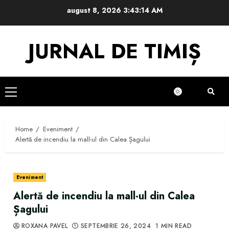
Skip
august 8, 2026
3:43:15 AM
to
content
JURNAL DE TIMIȘ
Primary
Menu
Home
Eveniment
Alertă de incendiu la mall-ul din Calea Șagului
Eveniment
Alertă de incendiu la mall-ul din Calea
Șagului
ROXANA PAVEL
SEPTEMBRIE 26, 2024
1 MIN READ