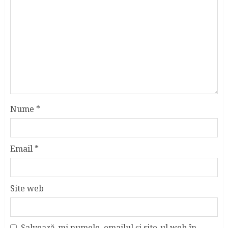
Nume
*
Email
*
Site web
Salvează-mi numele, emailul și site-ul web în