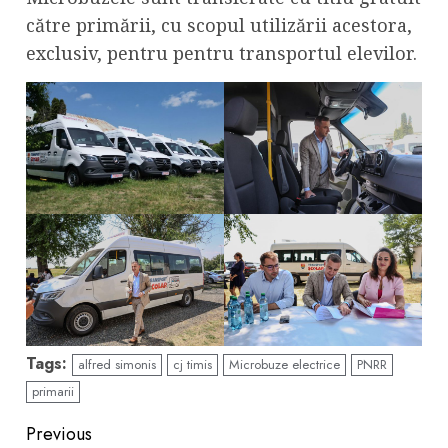
către primării, cu scopul utilizării acestora,
exclusiv, pentru pentru transportul elevilor.
Tags:
alfred simonis
cj timis
Microbuze electrice
PNRR
primarii
Continue
Previous