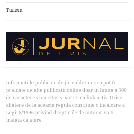
Turism
Informatiile publicate de jurnaldetimis.ro pot fi
preluate de alte publicatii online doar in limita a 500
de caractere si cu citarea sursei cu link activ. Orice
abatere de la aceasta regula constituie o incalcare a
Legii 8/1996 privind drepturile de autor si va fi
tratata ca atare.