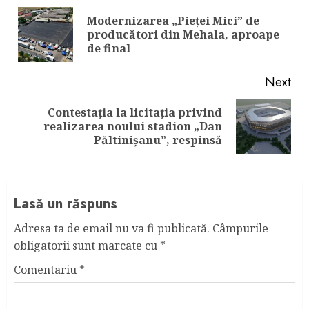
Reading
Modernizarea „Pieței Mici” de
Pre
producători din Mehala, aproape
pos
de final
Next
Contestația la licitația privind
Next
realizarea noului stadion „Dan
post:
Păltinișanu”, respinsă
Lasă un răspuns
Adresa ta de email nu va fi publicată.
Câmpurile
obligatorii sunt marcate cu
*
Comentariu
*