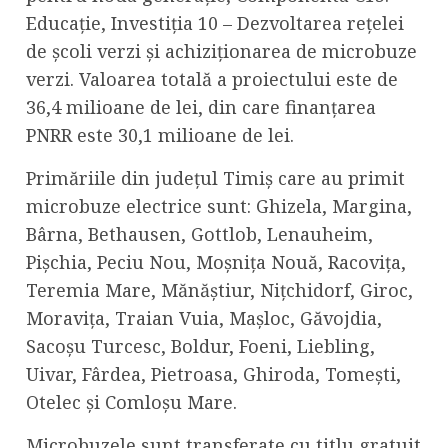
Educație, Investiția 10 – Dezvoltarea rețelei
de școli verzi și achiziționarea de microbuze
verzi. Valoarea totală a proiectului este de
36,4 milioane de lei, din care finanțarea
PNRR este 30,1 milioane de lei.
Primăriile din județul Timiș care au primit
microbuze electrice sunt: Ghizela, Margina,
Bârna, Bethausen, Gottlob, Lenauheim,
Pișchia, Peciu Nou, Moșnița Nouă, Racovița,
Teremia Mare, Mănăștiur, Nițchidorf, Giroc,
Moravița, Traian Vuia, Mașloc, Găvojdia,
Sacoșu Turcesc, Boldur, Foeni, Liebling,
Uivar, Fârdea, Pietroasa, Ghiroda, Tomești,
Otelec și Comloșu Mare.
Microbuzele sunt transferate cu titlu gratuit