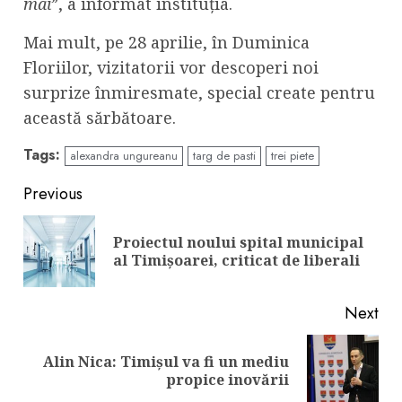
mai
”, a informat instituția.
Mai mult, pe 28 aprilie, în Duminica
Floriilor, vizitatorii vor descoperi noi
surprize înmiresmate, special create pentru
această sărbătoare.
Tags:
alexandra ungureanu
targ de pasti
trei piete
Continue
Previous
Reading
Proiectul noului spital municipal
Pre
al Timișoarei, criticat de liberali
pos
Next
Alin Nica: Timișul va fi un mediu
Next
propice inovării
post: