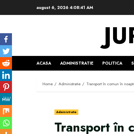
Skip
august 6, 2026
4:08:42 AM
to
content
JU
ACASA
ADMINISTRATIE
POLITICA
Home
Administratie
Transport în comun în noapt
Administratie
Transport în 