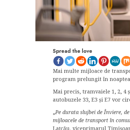
Spread the love
Mai multe mijloace de transp
program prelungit în noaptea 
Mai precis, tramvaiele 1, 2, 4 și
autobuzele 33, E3 și E7 vor cir
„
Pe durata slujbei de Înviere, de
mijloacele de transport în comu
Lațcău, viceprimarul Timișoar