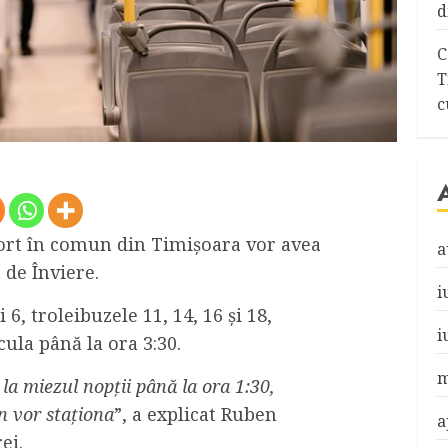
d
C
T
c
ort în comun din Timișoara vor avea
a
de Înviere.
i
 6, troleibuzele 11, 14, 16 și 18,
i
cula până la ora 3:30.
m
 la miezul nopții până la ora 1:30,
n vor staționa
”, a explicat Ruben
a
ei.