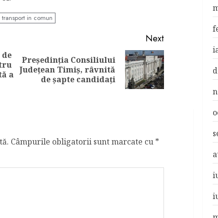
m
transport in comun
f
Next
i
l de
Președinția Consiliului
tru
Previous
Next
Județean Timiș, râvnită
d
tă a
post:
post:
de șapte candidați
n
o
s
tă.
Câmpurile obligatorii sunt marcate cu
*
a
i
i
m