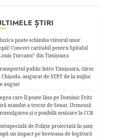
ULTIMELE ȘTIRI
uzica poate schimba viitorul unor
opii! Concert caritabil pentru Spitalul
Louis Ţurcanu” din Timişoara
ransportul public între Timişoara, Giroc
i Chişoda, asigurat de STPT de la mijloc
e august
egea care îl poate lăsa pe Dominic Fritz
ără mandat a trecut de Senat. Urmează
romulgarea și o posibilă sesizare la CCR
utospecială de Poliție proiectată în șanț
upă un impact pe breteaua de legătură