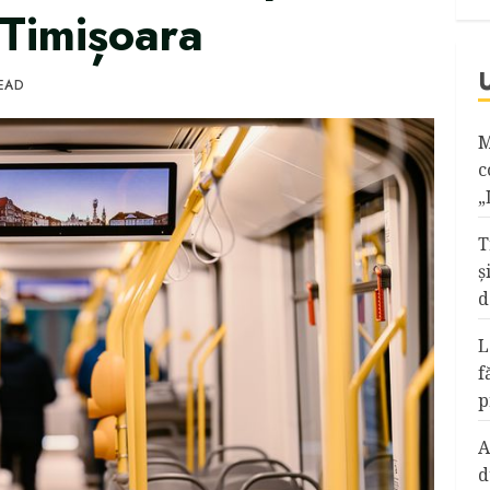
 Timișoara
READ
M
c
„
T
ş
d
L
f
p
A
d