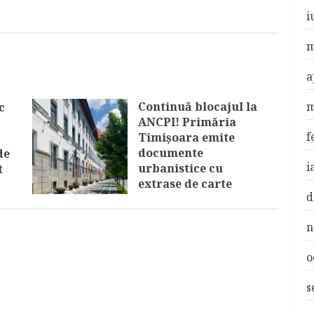
i
m
a
m
Continuă blocajul la
c
ANCPI! Primăria
f
Timişoara emite
documente
de
i
urbanistice cu
t
extrase de carte
d
funciară mai vechi
AUGUST 5, 2026
n
o
s