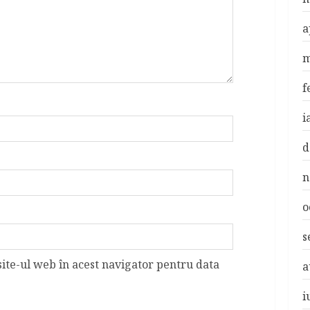
a
m
f
i
d
n
o
s
site-ul web în acest navigator pentru data
a
i