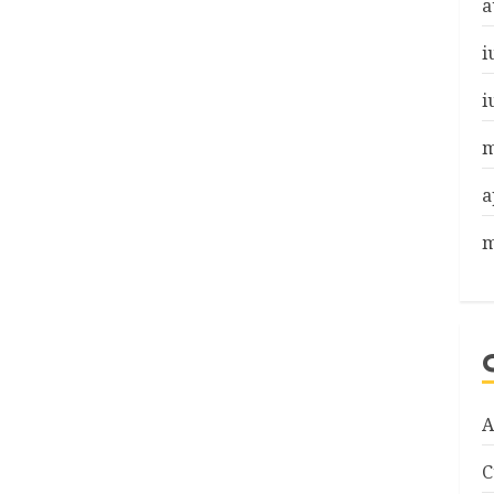
a
i
i
m
a
m
A
C