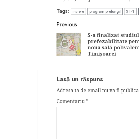
Tags:
inviere
program prelungit
STPT
Continue
Previous
Reading
S-a finalizat studiu
prefezabilitate pen
noua sală polivalen
Timișoarei
Lasă un răspuns
Adresa ta de email nu va fi publica
Comentariu
*