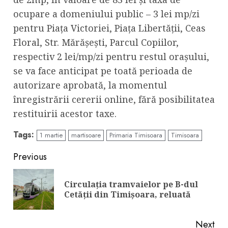
ocupare a domeniului public – 3 lei mp/zi
pentru Piaţa Victoriei, Piaţa Libertăţii, Ceas
Floral, Str. Mărăşeşti, Parcul Copiilor,
respectiv 2 lei/mp/zi pentru restul orașului,
se va face anticipat pe toată perioada de
autorizare aprobată, la momentul
înregistrării cererii online, fără posibilitatea
restituirii acestor taxe.
Tags:
1 martie
martisoare
Primaria Timisoara
Timisoara
Continue
Previous
Reading
Circulația tramvaielor pe B-dul
Pre
Cetății din Timișoara, reluată
pos
Next