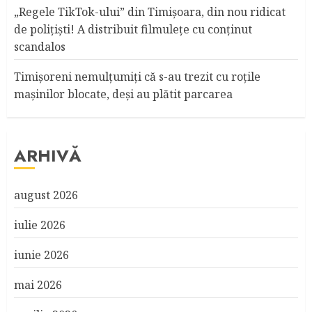
„Regele TikTok-ului” din Timişoara, din nou ridicat
de poliţişti! A distribuit filmuleţe cu conţinut
scandalos
Timişoreni nemulţumiţi că s-au trezit cu roţile
maşinilor blocate, deşi au plătit parcarea
ARHIVĂ
august 2026
iulie 2026
iunie 2026
mai 2026