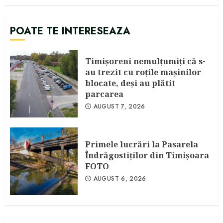
POATE TE INTERESEAZA
Timişoreni nemulţumiţi că s-
au trezit cu roţile maşinilor
blocate, deşi au plătit
parcarea
AUGUST 7, 2026
Primele lucrări la Pasarela
Îndrăgostiţilor din Timişoara
FOTO
AUGUST 6, 2026