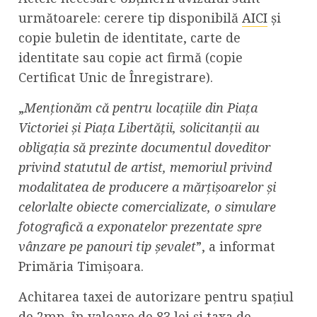
următoarele: cerere tip disponibilă
AICI
și
copie buletin de identitate, carte de
identitate sau copie act firmă (copie
Certificat Unic de Înregistrare).
„
Menționăm că pentru locaţiile din Piaţa
Victoriei şi Piaţa Libertăţii, solicitanţii au
obligaţia să prezinte documentul doveditor
privind statutul de artist, memoriul privind
modalitatea de producere a mărţişoarelor și
celorlalte obiecte comercializate, o simulare
fotografică a exponatelor prezentate spre
vânzare pe panouri tip şevalet
”, a informat
Primăria Timișoara.
Achitarea taxei de autorizare pentru spațiul
de 2mp, în valoare de 83 lei și taxa de