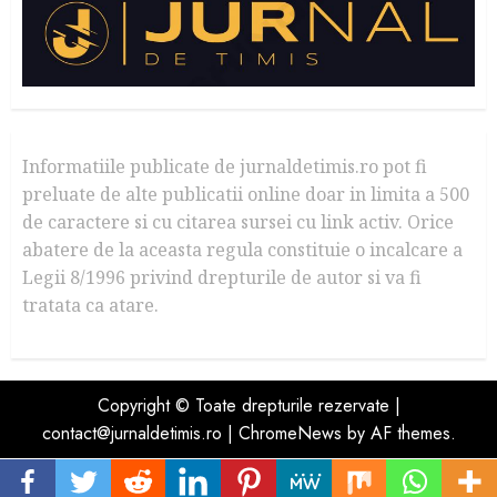
Informatiile publicate de jurnaldetimis.ro pot fi
preluate de alte publicatii online doar in limita a 500
de caractere si cu citarea sursei cu link activ. Orice
abatere de la aceasta regula constituie o incalcare a
Legii 8/1996 privind drepturile de autor si va fi
tratata ca atare.
Copyright © Toate drepturile rezervate |
contact@jurnaldetimis.ro
|
ChromeNews
by AF themes.