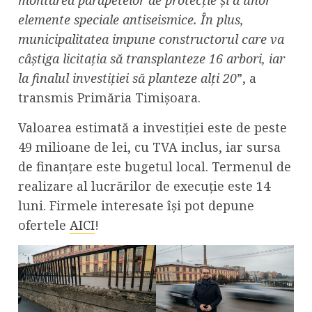
montarea parapetelor de protecție și a unor
elemente speciale antiseismice. În plus,
municipalitatea impune constructorul care va
câștiga licitația să transplanteze 16 arbori, iar
la finalul investiției să planteze alți 20
”, a
transmis Primăria Timișoara.
Valoarea estimată a investiției este de peste
49 milioane de lei, cu TVA inclus, iar sursa
de finanțare este bugetul local. Termenul de
realizare al lucrărilor de execuție este 14
luni. Firmele interesate își pot depune
ofertele
AICI
!