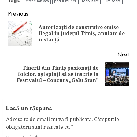
Tags:
licitatie lansata
podul muncii
reabilitare
Timisoara
Continue
Previous
Reading
Autorizații de construire emise
Pre
ilegal în județul Timiș, anulate de
pos
instanță
Next
Tinerii din Timiș pasionați de
Next
folclor, așteptați să se înscrie la
post:
Festivalul – Concurs „Gelu Stan”
Lasă un răspuns
Adresa ta de email nu va fi publicată.
Câmpurile
obligatorii sunt marcate cu
*