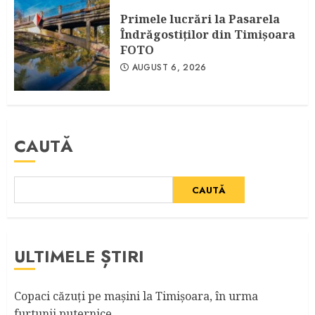
Primele lucrări la Pasarela
Îndrăgostiţilor din Timişoara
FOTO
AUGUST 6, 2026
CAUTĂ
CAUTĂ
ULTIMELE ȘTIRI
Copaci căzuţi pe maşini la Timişoara, în urma
furtunii puternice