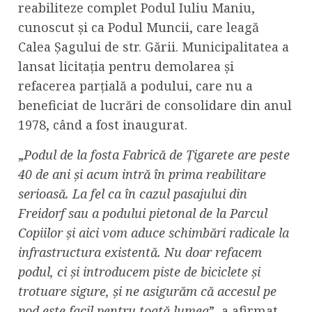
reabiliteze complet Podul Iuliu Maniu,
cunoscut și ca Podul Muncii, care leagă
Calea Șagului de str. Gării. Municipalitatea a
lansat licitația pentru demolarea și
refacerea parțială a podului, care nu a
beneficiat de lucrări de consolidare din anul
1978, când a fost inaugurat.
„
Podul de la fosta Fabrică de Țigarete are peste
40 de ani și acum intră în prima reabilitare
serioasă. La fel ca în cazul pasajului din
Freidorf sau a podului pietonal de la Parcul
Copiilor și aici vom aduce schimbări radicale la
infrastructura existentă. Nu doar refacem
podul, ci și introducem piste de biciclete și
trotuare sigure, și ne asigurăm că accesul pe
pod este facil pentru toată lumea
”, a afirmat