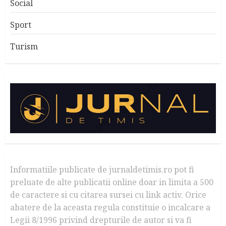
Social
Sport
Turism
Informatiile publicate de jurnaldetimis.ro pot fi
preluate de alte publicatii online doar in limita a 500
de caractere si cu citarea sursei cu link activ. Orice
abatere de la aceasta regula constituie o incalcare a
Legii 8/1996 privind drepturile de autor si va fi