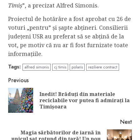
Timiș
”, a precizat Alfred Simonis.
Proiectul de hotărâre a fost aprobat cu 26 de
voturi „pentru” și șapte abțineri. Consilierii
județeni USR au preferat să se abțină de la
vot, pe motiv că nu ar fi fost furnizate toate
informațiile.
Tags:
alfred simonis
cj timis
polaris
reziliere contract
Continue
Previous
Reading
Inedit! Brăduți din materiale
Pre
reciclabile vor putea fi admirați la
pos
Timișoara
Next
Magia sărbătorilor de iarnă în
unicul sat rotund din țară! Un nou
Next