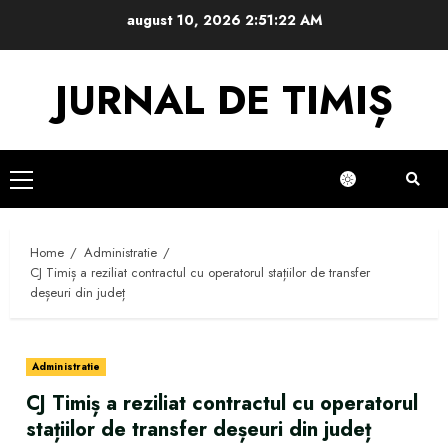
Skip
august 10, 2026
2:51:22 AM
to
content
JURNAL DE TIMIȘ
Primary
Menu
Home
Administratie
CJ Timiș a reziliat contractul cu operatorul stațiilor de transfer
deșeuri din județ
Administratie
CJ Timiș a reziliat contractul cu operatorul
stațiilor de transfer deșeuri din județ