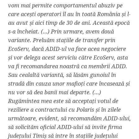
vom mai permite comportamentul abuziv pe
care acești operatori îl au în toată România și l-
au avut și aici timp de 30 de ani. Această epocă
s-a încheiat. (…) Prin urmare, avem două
variante. Preluăm stațiile de transfer prin
EcoServ, dacă ADID-ul va face acea negociere
și vor delega acest serviciu către EcoServ, asta
va fi recomandarea noastră ca membrii ADID.
Sau cealaltă variantă, să lăsăm gunoiul în
stradă din cauza unor mafioți care încasează și
nu vor să dea banii mai departe. (…)
Rugămintea mea este să acceptați votul de
reziliere a contractului cu Polaris și în zilele
următoare, evident, să recomandăm ADID-ului,
să solicităm oficial ADID-ului să invite firma
județului Timiș să intre în stațiile județului