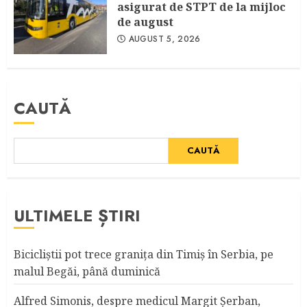
asigurat de STPT de la mijloc
de august
AUGUST 5, 2026
CAUTĂ
CAUTĂ
ULTIMELE ȘTIRI
Bicicliştii pot trece graniţa din Timiş în Serbia, pe
malul Begăi, până duminică
Alfred Simonis, despre medicul Margit Şerban,