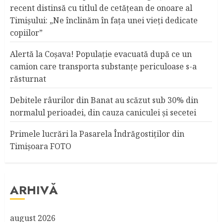
recent distinsă cu titlul de cetățean de onoare al
Timişului: „Ne înclinăm în fața unei vieți dedicate
copiilor”
Alertă la Coşava! Populaţie evacuată după ce un
camion care transporta substanţe periculoase s-a
răsturnat
Debitele râurilor din Banat au scăzut sub 30% din
normalul perioadei, din cauza caniculei şi secetei
Primele lucrări la Pasarela Îndrăgostiţilor din
Timişoara FOTO
ARHIVĂ
august 2026