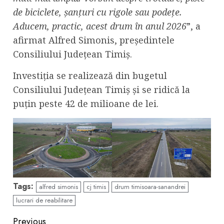
de biciclete, șanțuri cu rigole sau podețe.
Aducem, practic, acest drum în anul 2026
”, a
afirmat Alfred Simonis, președintele
Consiliului Județean Timiș.
Investiția se realizează din bugetul
Consiliului Județean Timiș și se ridică la
puțin peste 42 de milioane de lei.
Tags:
alfred simonis
cj timis
drum timisoara-sanandrei
lucrari de reabilitare
Continue
Previous