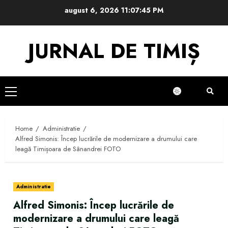
Skip
august 6, 2026
11:07:45 PM
to
content
JURNAL DE TIMIȘ
Primary
Menu
Home
Administratie
Alfred Simonis: Încep lucrările de modernizare a drumului care
leagă Timișoara de Sânandrei FOTO
Administratie
Alfred Simonis: Încep lucrările de
modernizare a drumului care leagă