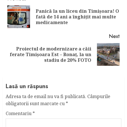
Reading
Panică la un liceu din Timișoara! O
Pre
fată de 14 ani a înghițit mai multe
pos
medicamente
Next
Proiectul de modernizare a căii
Next
ferate Timișoara Est – Ronaț, la un
post:
stadiu de 20% FOTO
Lasă un răspuns
Adresa ta de email nu va fi publicată.
Câmpurile
obligatorii sunt marcate cu
*
Comentariu
*