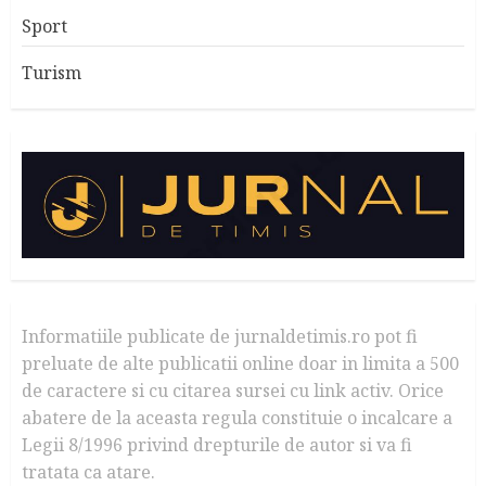
Sport
Turism
Informatiile publicate de jurnaldetimis.ro pot fi
preluate de alte publicatii online doar in limita a 500
de caractere si cu citarea sursei cu link activ. Orice
abatere de la aceasta regula constituie o incalcare a
Legii 8/1996 privind drepturile de autor si va fi
tratata ca atare.