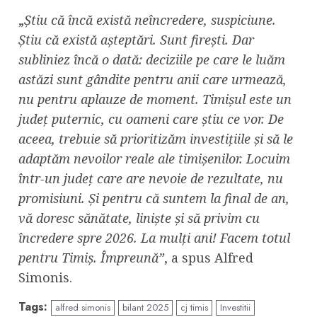
„
Știu că încă există neîncredere, suspiciune.
Știu că există așteptări. Sunt firești. Dar
subliniez încă o dată: deciziile pe care le luăm
astăzi sunt gândite pentru anii care urmează,
nu pentru aplauze de moment. Timișul este un
județ puternic, cu oameni care știu ce vor. De
aceea, trebuie să prioritizăm investițiile și să le
adaptăm nevoilor reale ale timișenilor. Locuim
într-un județ care are nevoie de rezultate, nu
promisiuni. Și pentru că suntem la final de an,
vă doresc sănătate, liniște și să privim cu
încredere spre 2026. La mulți ani! Facem totul
pentru Timiș. Împreună”
, a spus Alfred
Simonis.
Tags:
alfred simonis
bilant 2025
cj timis
Investitii