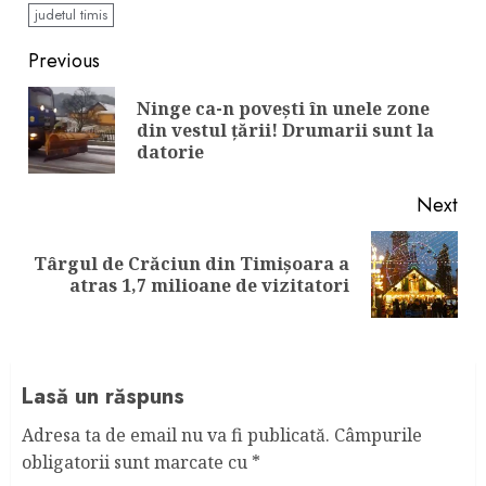
judetul timis
Continue
Previous
Reading
Ninge ca-n povești în unele zone
Pre
din vestul țării! Drumarii sunt la
pos
datorie
Next
Târgul de Crăciun din Timișoara a
Next
atras 1,7 milioane de vizitatori
post:
Lasă un răspuns
Adresa ta de email nu va fi publicată.
Câmpurile
obligatorii sunt marcate cu
*