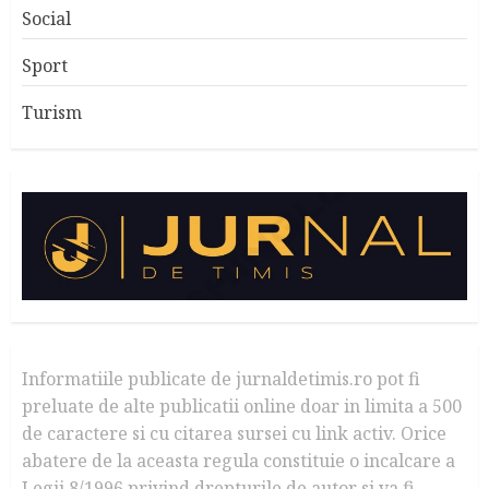
Social
Sport
Turism
Informatiile publicate de jurnaldetimis.ro pot fi
preluate de alte publicatii online doar in limita a 500
de caractere si cu citarea sursei cu link activ. Orice
abatere de la aceasta regula constituie o incalcare a
Legii 8/1996 privind drepturile de autor si va fi