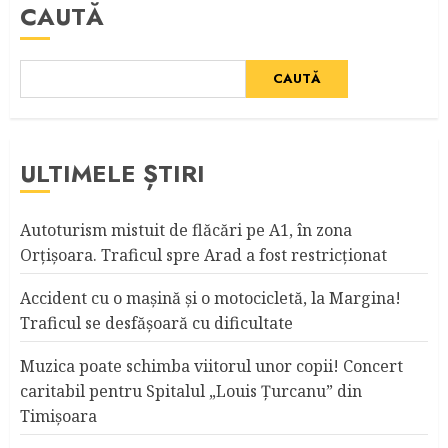
CAUTĂ
CAUTĂ
ULTIMELE ȘTIRI
Autoturism mistuit de flăcări pe A1, în zona
Orțișoara. Traficul spre Arad a fost restricționat
Accident cu o maşină şi o motocicletă, la Margina!
Traficul se desfăşoară cu dificultate
Muzica poate schimba viitorul unor copii! Concert
caritabil pentru Spitalul „Louis Ţurcanu” din
Timişoara