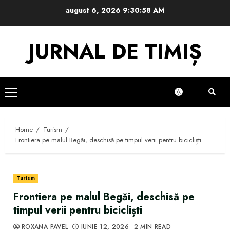
Skip
august 6, 2026
9:30:59 AM
to
content
JURNAL DE TIMIȘ
Primary
Menu
Home
Turism
Frontiera pe malul Begăi, deschisă pe timpul verii pentru bicicliști
Turism
Frontiera pe malul Begăi, deschisă pe
timpul verii pentru bicicliști
ROXANA PAVEL
IUNIE 12, 2026
2 MIN READ