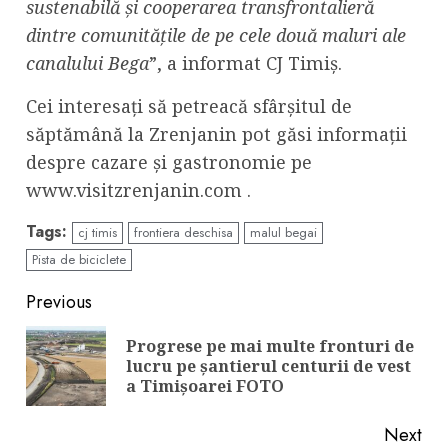
sustenabilă și cooperarea transfrontalieră
dintre comunitățile de pe cele două maluri ale
canalului Bega
”, a informat CJ Timiș.
Cei interesați să petreacă sfârșitul de
săptămână la Zrenjanin pot găsi informații
despre cazare și gastronomie pe
www.visitzrenjanin.com .
Tags:
cj timis
frontiera deschisa
malul begai
Pista de biciclete
Continue
Previous
Reading
Progrese pe mai multe fronturi de
Pre
lucru pe șantierul centurii de vest
pos
a Timișoarei FOTO
Next