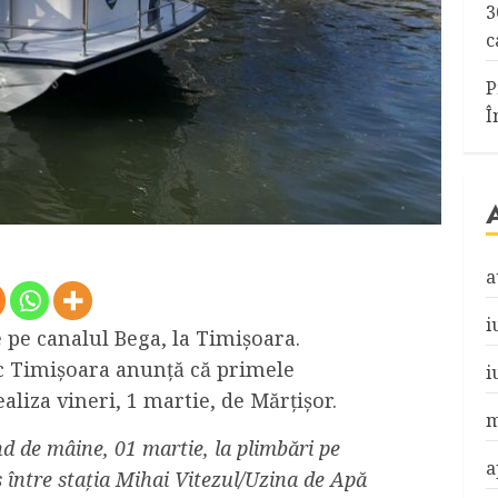
3
c
P
Î
a
i
 pe canalul Bega, la Timișoara.
c Timișoara anunță că primele
i
aliza vineri, 1 martie, de Mărțișor.
m
d de mâine, 01 martie, la plimbări pe
a
 între stația Mihai Vitezul/Uzina de Apă