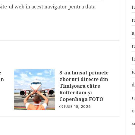
site-ul web în acest navigator pentru data
i
m
a
m
f
i
e
S-au lansat primele
în
zboruri directe din
d
Timişoara către
Rotterdam şi
n
Copenhaga FOTO
IULIE 15, 2026
o
s