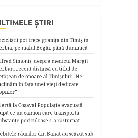
ULTIMELE ȘTIRI
icicliştii pot trece graniţa din Timiş în
erbia, pe malul Begăi, până duminică
lfred Simonis, despre medicul Margit
erban, recent distinsă cu titlul de
etățean de onoare al Timişului: „Ne
nclinăm în fața unei vieți dedicate
opiilor”
lertă la Coşava! Populaţie evacuată
upă ce un camion care transporta
ubstanţe periculoase s-a răsturnat
ebitele râurilor din Banat au scăzut sub