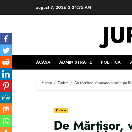
Skip
august 7, 2026
3:34:36 AM
to
content
JU
ACASA
ADMINISTRATIE
POLITICA
Home
Turism
De Mărțișor, vaporașele revin pe B
Turism
De Mărțișor, 