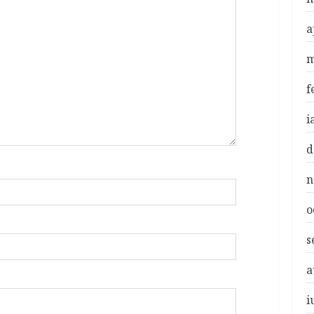
a
m
f
i
d
n
o
s
a
i