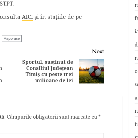
 STPT.
m
 consulta
AICI
și în stațiile de pe
f
i
Vaporase
d
Next
n
Sportul, susținut de
n
Consiliul Județean
Previous
Next
o
Timiș cu peste trei
post:
post:
a
milioane de lei
s
a
i
tă.
Câmpurile obligatorii sunt marcate cu
*
i
m