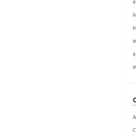
a
i
i
m
a
m
A
C