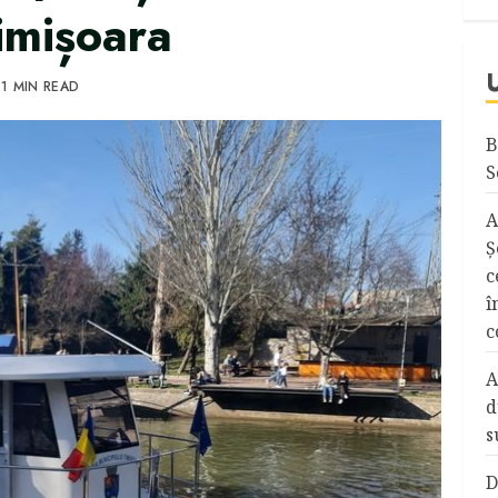
imișoara
1 MIN READ
B
S
A
Ş
c
î
c
A
d
s
D