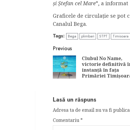
și Ștefan cel Mare
”, a informat
Graficele de circulație se pot
Canalul Bega.
Tags:
Bega
plimbari
STPT
Timisoara
Continue
Previous
Reading
Clubul No Name,
victorie definitivă î
instanță în fața
Primăriei Timișoar
Lasă un răspuns
Adresa ta de email nu va fi publica
Comentariu
*