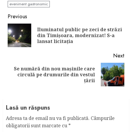
eveniment gastronomic
Continue
Previous
Reading
Iluminatul public pe zeci de străzi
Pre
din Timișoara, modernizat! S-a
pos
lansat licitația
Next
Se numără din nou mașinile care
Next
circulă pe drumurile din vestul
post:
țării
Lasă un răspuns
Adresa ta de email nu va fi publicată.
Câmpurile
obligatorii sunt marcate cu
*