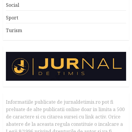
Social
Sport
Turism
Informatiile publicate de jurnaldetimis.ro pot fi
preluate de alte publicatii online doar in limita a 500
de caractere si cu citarea sursei cu link activ. Orice
abatere de la aceasta regula constituie o incalcare a
Legii 8/1996 privind drepturile de autor si va fi