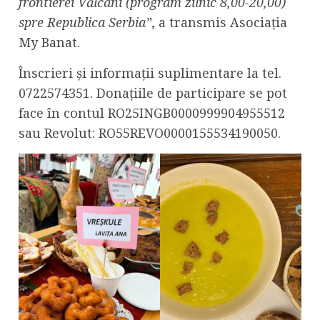
frontierei Vălcani (program zilnic 8,00-20,00)
spre Republica Serbia”
, a transmis Asociația
My Banat.
Înscrieri și informații suplimentare la tel.
0722574351. Donațiile de participare se pot
face în contul RO25INGB0000999904955512
sau Revolut: RO55REVO0000155534190050.