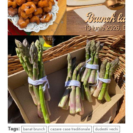
Tags:
banat brunch
cazare case traditionale
dudestii vechi