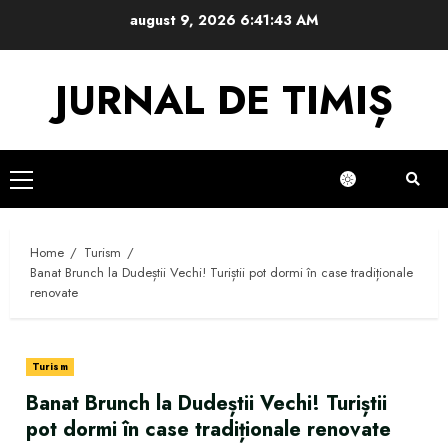
Skip
august 9, 2026
6:41:43 AM
to
content
JURNAL DE TIMIȘ
Primary
Menu
Home
Turism
Banat Brunch la Dudeștii Vechi! Turiștii pot dormi în case tradiționale
renovate
Turism
Banat Brunch la Dudeștii Vechi! Turiștii
pot dormi în case tradiționale renovate