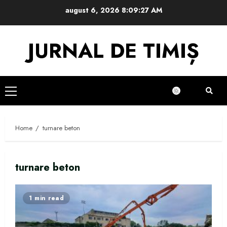
Skip
august 6, 2026
8:09:27 AM
to
content
JURNAL DE TIMIȘ
Primary
Menu
Home
turnare beton
turnare beton
1 min read