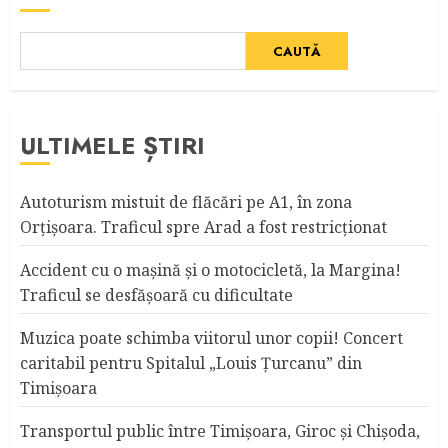
CAUTĂ
ULTIMELE ȘTIRI
Autoturism mistuit de flăcări pe A1, în zona
Orțișoara. Traficul spre Arad a fost restricționat
Accident cu o maşină şi o motocicletă, la Margina!
Traficul se desfăşoară cu dificultate
Muzica poate schimba viitorul unor copii! Concert
caritabil pentru Spitalul „Louis Ţurcanu” din
Timişoara
Transportul public între Timişoara, Giroc şi Chişoda,