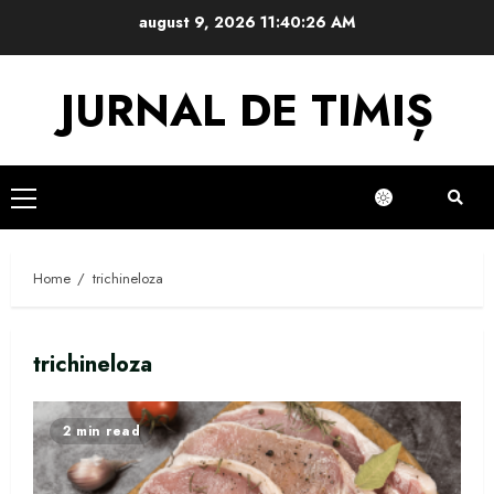
Skip
august 9, 2026
11:40:26 AM
to
content
JURNAL DE TIMIȘ
Primary
Menu
Home
trichineloza
trichineloza
2 min read