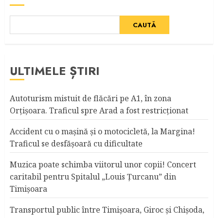
CAUTĂ
ULTIMELE ȘTIRI
Autoturism mistuit de flăcări pe A1, în zona
Orțișoara. Traficul spre Arad a fost restricționat
Accident cu o maşină şi o motocicletă, la Margina!
Traficul se desfăşoară cu dificultate
Muzica poate schimba viitorul unor copii! Concert
caritabil pentru Spitalul „Louis Ţurcanu” din
Timişoara
Transportul public între Timişoara, Giroc şi Chişoda,