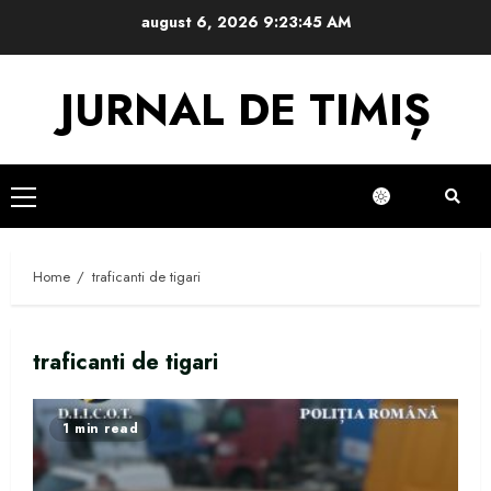
Skip
august 6, 2026
9:23:46 AM
to
content
JURNAL DE TIMIȘ
Primary
Menu
Home
traficanti de tigari
traficanti de tigari
1 min read