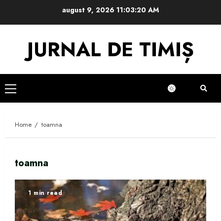
Skip
august 9, 2026
11:03:20 AM
to
content
JURNAL DE TIMIȘ
Primary
Menu
Home
toamna
toamna
1 min read