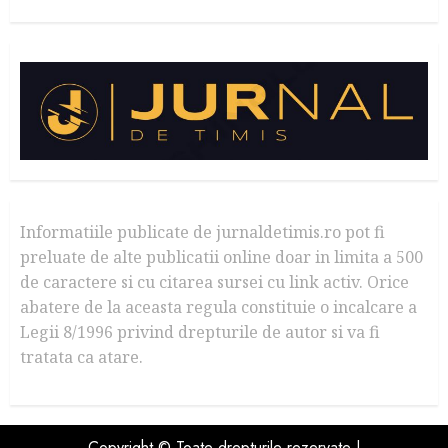
Informatiile publicate de jurnaldetimis.ro pot fi
preluate de alte publicatii online doar in limita a 500
de caractere si cu citarea sursei cu link activ. Orice
abatere de la aceasta regula constituie o incalcare a
Legii 8/1996 privind drepturile de autor si va fi
tratata ca atare.
Copyright © Toate drepturile rezervate |