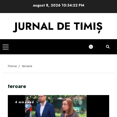
Skip
august 8, 2026
10:34:22 PM
to
content
JURNAL DE TIMIȘ
Primary
Menu
Home
teroare
teroare
4 min read