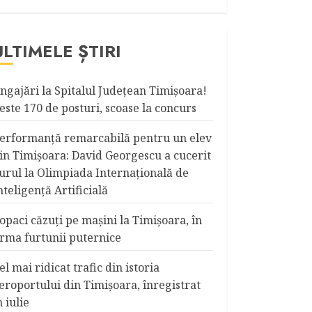
ULTIMELE ȘTIRI
ngajări la Spitalul Judeţean Timişoara!
este 170 de posturi, scoase la concurs
erformanță remarcabilă pentru un elev
in Timișoara: David Georgescu a cucerit
urul la Olimpiada Internațională de
nteligență Artificială
opaci căzuţi pe maşini la Timişoara, în
rma furtunii puternice
el mai ridicat trafic din istoria
eroportului din Timişoara, înregistrat
n iulie