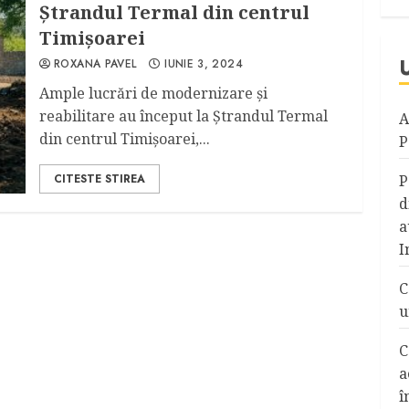
Ștrandul Termal din centrul
Timișoarei
ROXANA PAVEL
IUNIE 3, 2024
Ample lucrări de modernizare și
reabilitare au început la Ștrandul Termal
A
din centrul Timișoarei,...
P
CITESTE STIREA
P
d
a
I
C
u
C
a
î