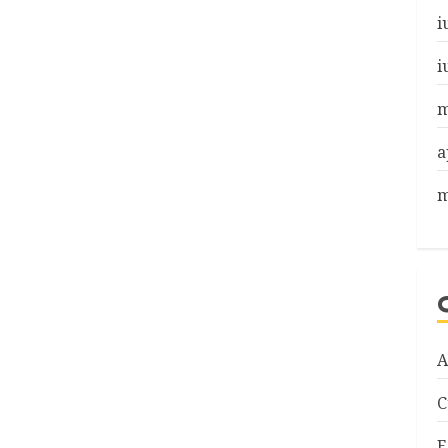
i
i
m
a
m
A
C
E