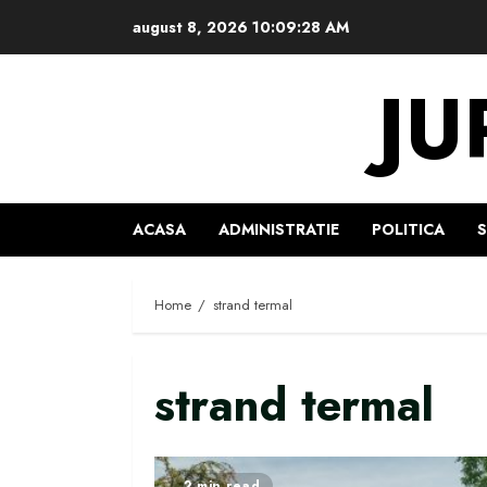
Skip
august 8, 2026
10:09:29 AM
to
content
JU
ACASA
ADMINISTRATIE
POLITICA
Home
strand termal
strand termal
2 min read